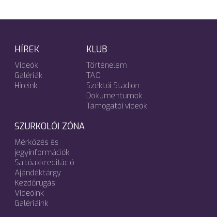
HÍREK
KLUB
Videók
Történelem
Galériák
TAO
Híreink
Széktói Stadion
Dokumentumok
Támogatói videók
SZURKOLÓI ZÓNA
Mérkőzés és
jegyinformációk
Sajtóakkreditáció
Ajándéktárgy
Kezdőrúgás
Videóink
Galériáink