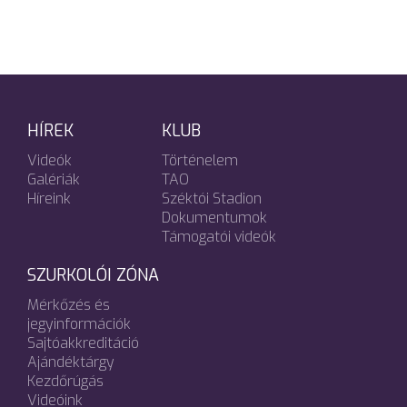
HÍREK
KLUB
Videók
Történelem
Galériák
TAO
Híreink
Széktói Stadion
Dokumentumok
Támogatói videók
SZURKOLÓI ZÓNA
Mérkőzés és
jegyinformációk
Sajtóakkreditáció
Ajándéktárgy
Kezdőrúgás
Videóink