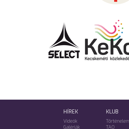
HÍREK
KLUB
Videók
Történele
Galériák
TAO