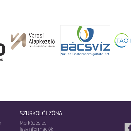
SZURKOLÓI ZÓNA
m
Mérkőzés és
jegyinformációk