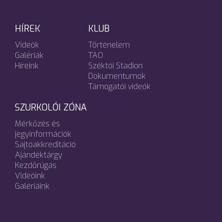
HÍREK
KLUB
Videók
Történelem
Galériák
TAO
Híreink
Széktói Stadion
Dokumentumok
Támogatói videók
SZURKOLÓI ZÓNA
Mérkőzés és
jegyinformációk
Sajtóakkreditáció
Ajándéktárgy
Kezdőrúgás
Videóink
Galériáink