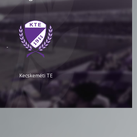
-
Kecskeméti TE