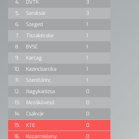
4.
DVTK
3
5.
Soroksár
3
6.
Szeged
1
7.
Tiszakécske
1
8.
BVSC
1
9.
Karcag
1
10.
Kazincbarcika
1
11.
Szentlőrinc
1
12.
Nagykanizsa
0
13.
Mezőkövesd
0
14.
Csákvár
0
15.
KTE
0
16.
Kozármisleny
0