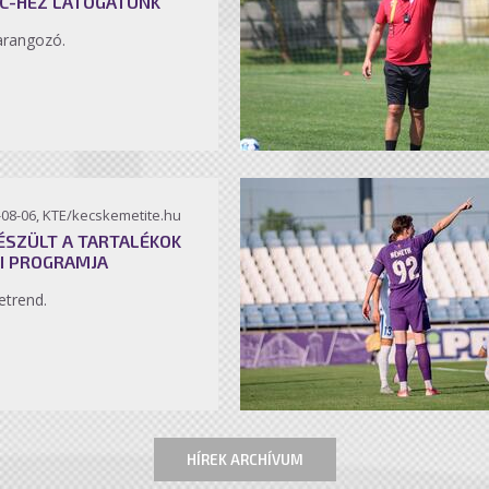
C-HEZ LÁTOGATUNK
arangozó.
-08-06, KTE/kecskemetite.hu
ÉSZÜLT A TARTALÉKOK
I PROGRAMJA
etrend.
HÍREK ARCHÍVUM