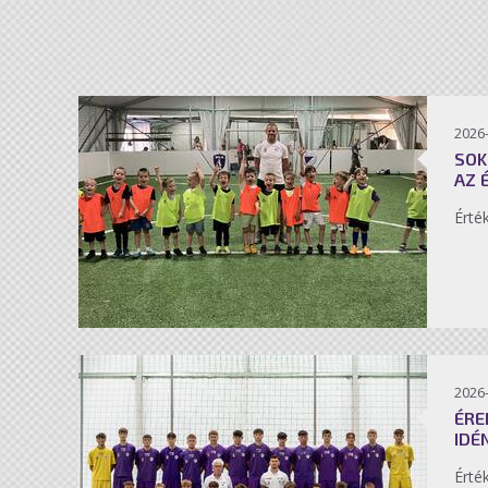
2026-
SOK
AZ 
Érté
2026-
ÉRE
IDÉ
Érté