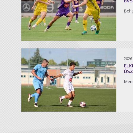
BVS
Beh
2026
ELK
ŐSZ
Men