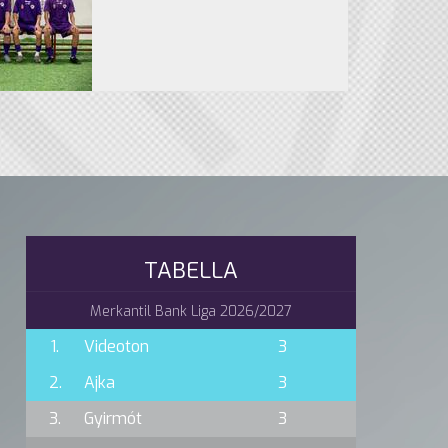
TABELLA
Merkantil Bank Liga 2026/2027
1.
Videoton
3
2.
Ajka
3
3.
Gyirmót
3