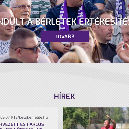
NDULT A BÉRLETEK ÉRTÉKESÍTÉ
TOVÁBB
HÍREK
-08-07, KTE/kecskemetite.hu
RVEZETT ÉS HARCOS