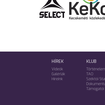
HÍREK
KLUB
Videók
Történele
Galériák
TAO
Híreink
Széktói St
Dokument
Támogatói 