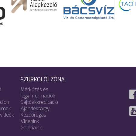
SZURKOLÓI ZÓNA
m
Mérkőzés és
jegyinformációk
adion
Sajtóakkreditáció
umok
Ajándéktárgy
videók
Kezdőrúgás
Videóink
Galériáink