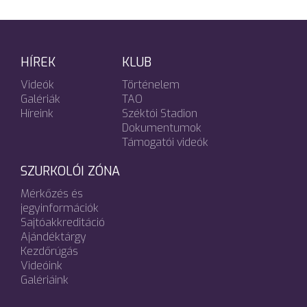
HÍREK
KLUB
Videók
Történelem
Galériák
TAO
Híreink
Széktói Stadion
Dokumentumok
Támogatói videók
SZURKOLÓI ZÓNA
Mérkőzés és
jegyinformációk
Sajtóakkreditáció
Ajándéktárgy
Kezdőrúgás
Videóink
Galériáink