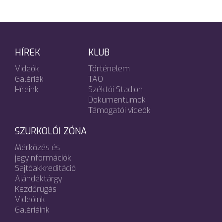
HÍREK
KLUB
Videók
Történelem
Galériák
TAO
Híreink
Széktói Stadion
Dokumentumok
Támogatói videók
SZURKOLÓI ZÓNA
Mérkőzés és
jegyinformációk
Sajtóakkreditáció
Ajándéktárgy
Kezdőrúgás
Videóink
Galériáink