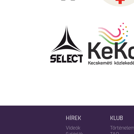
HÍREK
KLUB
Videók
Történele