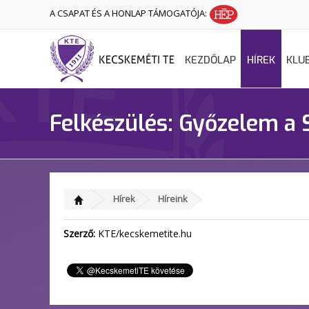
A CSAPAT ÉS A HONLAP TÁMOGATÓJA:
KEZDŐLAP
HÍREK
KLU
Felkészülés: Győzelem a S
Hírek
Híreink
Szerző:
KTE/kecskemetite.hu