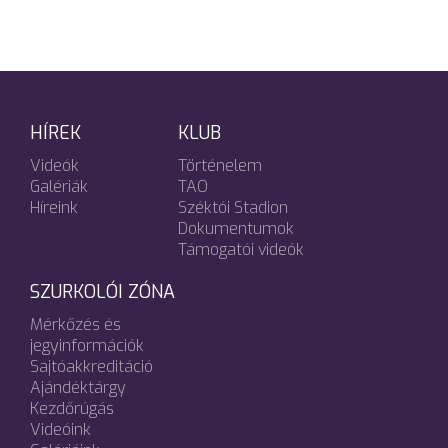
HÍREK
KLUB
Videók
Történelem
Galériák
TAO
Híreink
Széktói Stadion
Dokumentumok
Támogatói videók
SZURKOLÓI ZÓNA
Mérkőzés és
jegyinformációk
Sajtóakkreditáció
Ajándéktárgy
Kezdőrúgás
Videóink