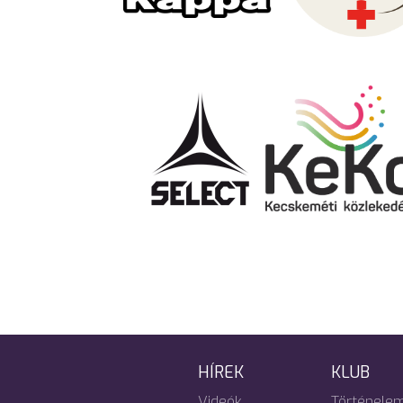
HÍREK
KLUB
Videók
Történele