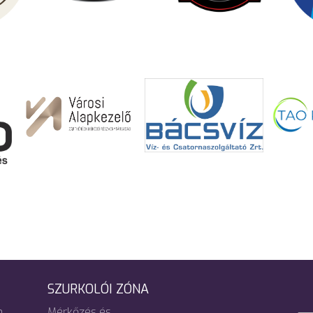
SZURKOLÓI ZÓNA
m
Mérkőzés és