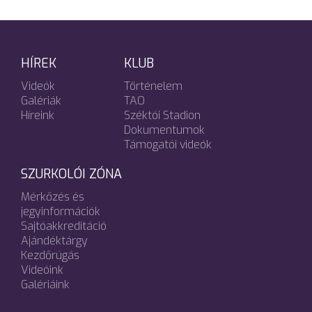
HÍREK
KLUB
Videók
Történelem
Galériák
TAO
Híreink
Széktói Stadion
Dokumentumok
Támogatói videók
SZURKOLÓI ZÓNA
Mérkőzés és
jegyinformációk
Sajtóakkreditáció
Ajándéktárgy
Kezdőrúgás
Videóink
Galériáink