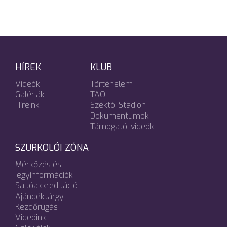
HÍREK
KLUB
Videók
Történelem
Galériák
TAO
Híreink
Széktói Stadion
Dokumentumok
Támogatói videók
SZURKOLÓI ZÓNA
Mérkőzés és
jegyinformációk
Sajtóakkreditáció
Ajándéktárgy
Kezdőrúgás
Videóink