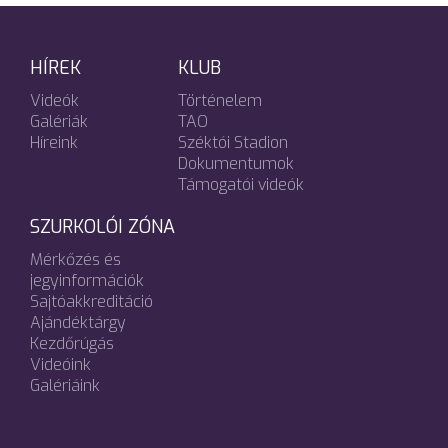
HÍREK
KLUB
Videók
Történelem
Galériák
TAO
Híreink
Széktói Stadion
Dokumentumok
Támogatói videók
SZURKOLÓI ZÓNA
Mérkőzés és
jegyinformációk
Sajtóakkreditáció
Ajándéktárgy
Kezdőrúgás
Videóink
Galériáink