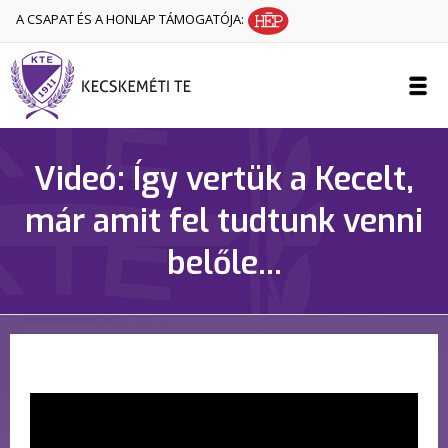
A CSAPAT ÉS A HONLAP TÁMOGATÓJA:
Videó: Így vertük a Kecelt,
már amit fel tudtunk venni
belőle...