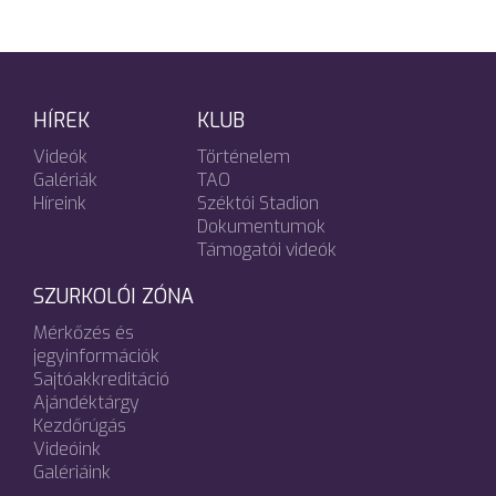
HÍREK
KLUB
Videók
Történelem
Galériák
TAO
Híreink
Széktói Stadion
Dokumentumok
Támogatói videók
SZURKOLÓI ZÓNA
Mérkőzés és
jegyinformációk
Sajtóakkreditáció
Ajándéktárgy
Kezdőrúgás
Videóink
Galériáink