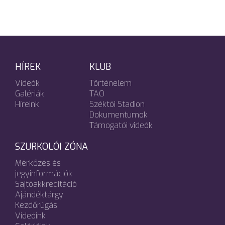
HÍREK
KLUB
Videók
Történelem
Galériák
TAO
Híreink
Széktói Stadion
Dokumentumok
Támogatói videók
SZURKOLÓI ZÓNA
Mérkőzés és
jegyinformációk
Sajtóakkreditáció
Ajándéktárgy
Kezdőrúgás
Videóink