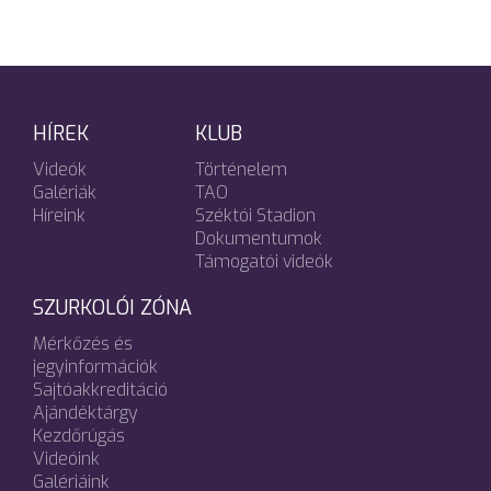
HÍREK
KLUB
Videók
Történelem
Galériák
TAO
Híreink
Széktói Stadion
Dokumentumok
Támogatói videók
SZURKOLÓI ZÓNA
Mérkőzés és
jegyinformációk
Sajtóakkreditáció
Ajándéktárgy
Kezdőrúgás
Videóink
Galériáink