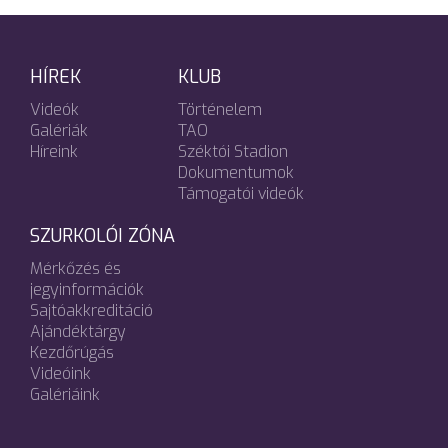
HÍREK
KLUB
Videók
Történelem
Galériák
TAO
Híreink
Széktói Stadion
Dokumentumok
Támogatói videók
SZURKOLÓI ZÓNA
Mérkőzés és
jegyinformációk
Sajtóakkreditáció
Ajándéktárgy
Kezdőrúgás
Videóink
Galériáink