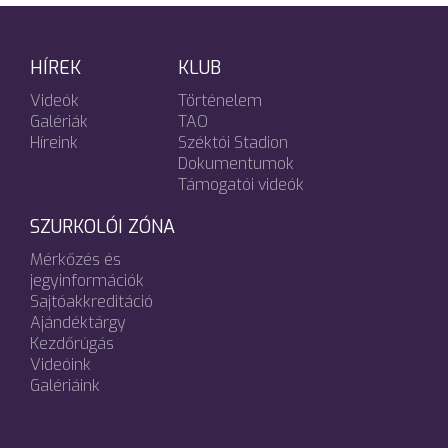
HÍREK
KLUB
Videók
Történelem
Galériák
TAO
Híreink
Széktói Stadion
Dokumentumok
Támogatói videók
SZURKOLÓI ZÓNA
Mérkőzés és
jegyinformációk
Sajtóakkreditáció
Ajándéktárgy
Kezdőrúgás
Videóink
Galériáink