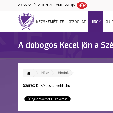
A CSAPAT ÉS A HONLAP TÁMOGATÓJA:
KEZDŐLAP
HÍREK
KLU
A dobogós Kecel jön a Sz
Hírek
Híreink
Szerző:
KTE/kecskemetite.hu