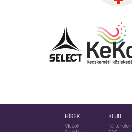
HÍREK
KLUB
Videók
Történele