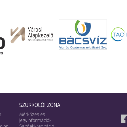
SZURKOLÓI ZÓNA
m
Mérkőzés és
jegyinformációk
adion
Sajtóakkreditáció