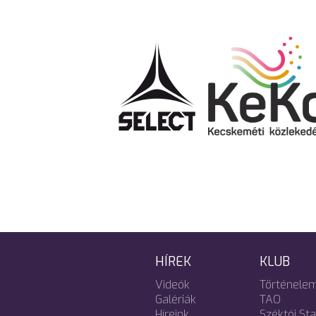
HÍREK
KLUB
Videók
Történele
Galériák
TAO
Híreink
Széktói St