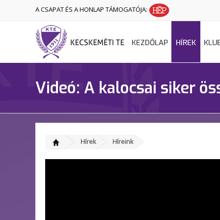
A CSAPAT ÉS A HONLAP TÁMOGATÓJA:
KEZDŐLAP
HÍREK
KLU
Videó: A kalocsai siker ös
Hírek
Híreink