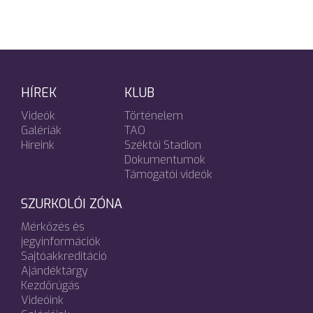
HÍREK
KLUB
Videók
Történelem
Galériák
TAO
Híreink
Széktói Stadion
Dokumentumok
Támogatói videók
SZURKOLÓI ZÓNA
Mérkőzés és
jegyinformációk
Sajtóakkreditáció
Ajándéktárgy
Kezdőrúgás
Videóink