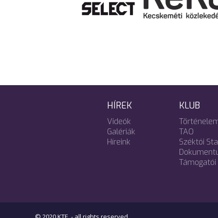
HÍREK
KLUB
Videók
Történele
Galériák
TAO
Híreink
Széktói St
Dokument
Támogatói 
© 2020 KTE. - all rights reserved.