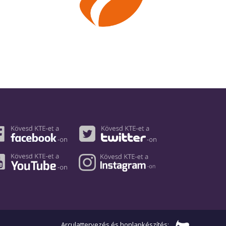
Arculattervezés és honlapkészítés: