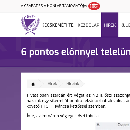
A CSAPAT ÉS A HONLAP TÁMOGATÓJA:
KEZDŐLAP
HÍREK
KLU
6 pontos előnnyel telelün
Hírek
Híreink
Hivatalosan szerdán ért véget az NBIII. őszi szezonj
hazaiak egy sikerrel öt pontra felzárkózhattak volna, 
követő FTC II., Iváncsa kettőssel szemben.
Íme, az immáron végleges őszi tabella: