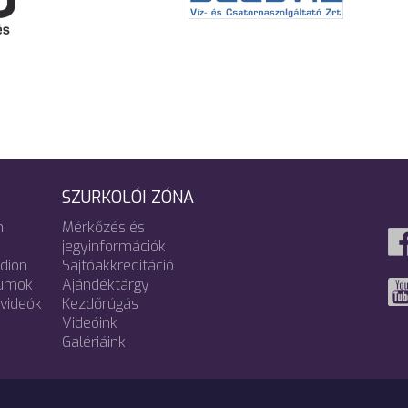
SZURKOLÓI ZÓNA
m
Mérkőzés és
jegyinformációk
adion
Sajtóakkreditáció
umok
Ajándéktárgy
videók
Kezdőrúgás
Videóink
Galériáink