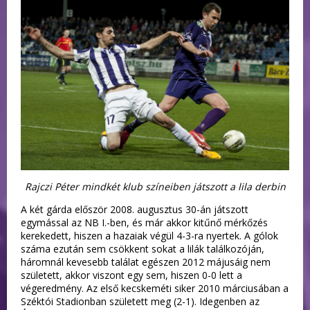
Rajczi Péter mindkét klub színeiben játszott a lila derbin
A két gárda először 2008. augusztus 30-án játszott
egymással az NB I.-ben, és már akkor kitűnő mérkőzés
kerekedett, hiszen a hazaiak végül 4-3-ra nyertek. A gólok
száma ezután sem csökkent sokat a lilák találkozóján,
háromnál kevesebb találat egészen 2012 májusáig nem
született, akkor viszont egy sem, hiszen 0-0 lett a
végeredmény. Az első kecskeméti siker 2010 márciusában a
Széktói Stadionban született meg (2-1). Idegenben az