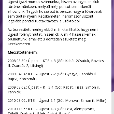
Újpest igazi mumus számunkra, hiszen az egyetlen klub
történelmünkben, melytől még pontot sem sikerült
elhoznunk. Tegyük hozzá azt is persze, hogy a fővárosiak
sem tudtak nyerni Kecskeméten, háromszor viszont
legalább ponttal tudtak távozni a Széktóiból.
Az összesített mérleg ebből már kitalálható, hogy némi
Újpest fölényt mutat, hiszen ők 7, mi 4 hazai sikernek
örülhettünk, emellett 3 döntetlen született még
Kecskeméten.
Meccstörténelem:
2008.08.30.: Újpest – KTE 4-3 (Gól: Kabát 2Csutuk, Bozsics
ill. Csordás 2, Litsingi)
2009.04.04.: KTE – Újpest 2-2 (Gól: Gyagya, Csordás ill.
Rajczi, Korcsmár)
2009.08.02.: Újpest – KT 3-1 (Gól: Kabát, Tisza, Simon ill.
Yannick)
2010.03.06.: KTE – Újpest 2-1 (Gól: Montvai, Simon ill. Millar)
2010.11.05.: KTE – Újpest 4-3 (Gól: Foxi, Alempijevics,
Tököli, Csukics ill. Böőr, Rajczi, Barczi)