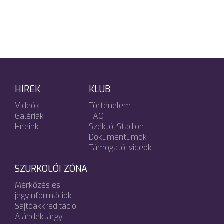
HÍREK
KLUB
Videók
Történelem
Galériák
TAO
Híreink
Széktói Stadion
Dokumentumok
Támogatói videók
SZURKOLÓI ZÓNA
Mérkőzés és
jegyinformációk
Sajtóakkreditáció
Ajándéktárgy