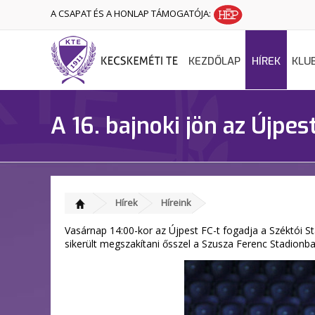
A CSAPAT ÉS A HONLAP TÁMOGATÓJA:
KEZDŐLAP
HÍREK
KLU
A 16. bajnoki jön az Újpes
Hírek
Híreink
Vasárnap 14:00-kor az Újpest FC-t fogadja a Széktói S
sikerült megszakítani ősszel a Szusza Ferenc Stadionba