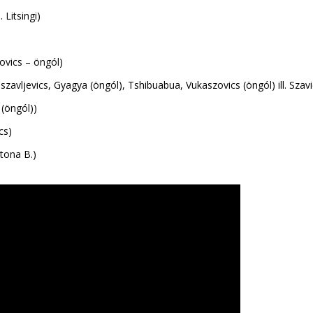
 Litsingi)
zovics – öngól)
iszavljevics, Gyagya (öngól), Tshibuabua, Vukaszovics (öngól) ill. Szavi
 (öngól))
cs)
atona B.)