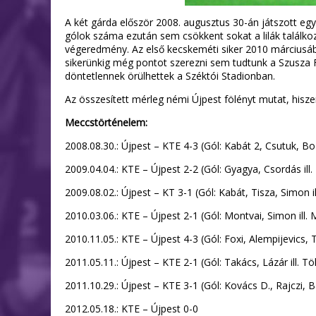
A két gárda először 2008. augusztus 30-án játszott egy
gólok száma ezután sem csökkent sokat a lilák találko
végeredmény. Az első kecskeméti siker 2010 márciusába
sikerünkig még pontot szerezni sem tudtunk a Szusza
döntetlennek örülhettek a Széktói Stadionban.
Az összesített mérleg némi Újpest fölényt mutat, hisze
Meccstörténelem:
2008.08.30.: Újpest – KTE 4-3 (Gól: Kabát 2, Csutuk, Bozic
2009.04.04.: KTE – Újpest 2-2 (Gól: Gyagya, Csordás ill.
2009.08.02.: Újpest – KT 3-1 (Gól: Kabát, Tisza, Simon il
2010.03.06.: KTE – Újpest 2-1 (Gól: Montvai, Simon ill. M
2010.11.05.: KTE – Újpest 4-3 (Gól: Foxi, Alempijevics, Tö
2011.05.11.: Újpest – KTE 2-1 (Gól: Takács, Lázár ill. Tö
2011.10.29.: Újpest – KTE 3-1 (Gól: Kovács D., Rajczi, Bala
2012.05.18.: KTE – Újpest 0-0