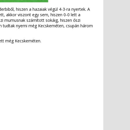
rbiből, hiszen a hazaiak végül 4-3-ra nyertek. A
, akkor viszont egy sem, hiszen 0-0 lett a
azi mumusnak számított sokáig, hiszen őszi
sem tudtak nyerni még Kecskeméten, csupán három
etett még Kecskeméten.