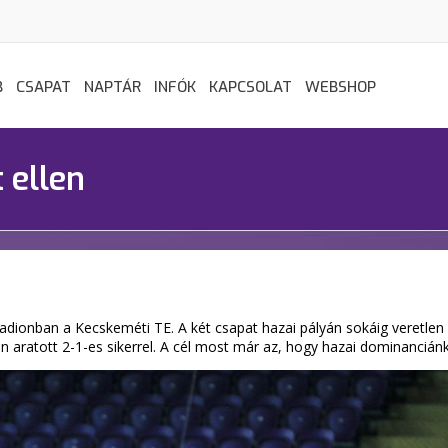
B
CSAPAT
NAPTÁR
INFÓK
KAPCSOLAT
WEBSHOP
t ellen
tadionban a Kecskeméti TE. A két csapat hazai pályán sokáig veretlen
n aratott 2-1-es sikerrel. A cél most már az, hogy hazai dominanciánk