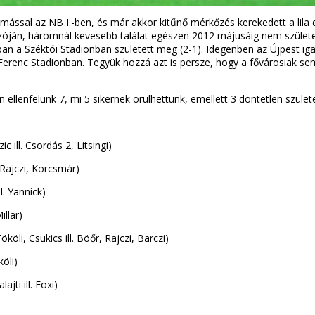
mással az NB I.-ben, és már akkor kitűnő mérkőzés kerekedett a lila de
zóján, háromnál kevesebb találat egészen 2012 májusáig nem született
n a Széktói Stadionban született meg (2-1). Idegenben az Újpest ig
 Ferenc Stadionban. Tegyük hozzá azt is persze, hogy a fővárosiak 
n ellenfelünk 7, mi 5 sikernek örülhettünk, emellett 3 döntetlen szül
 ill. Csordás 2, Litsingi)
 Rajczi, Korcsmár)
l. Yannick)
illar)
köli, Csukics ill. Böőr, Rajczi, Barczi)
köli)
jti ill. Foxi)