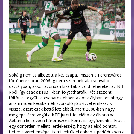
Sokáig nem találkozott a két csapat, hiszen a Ferencváros
története során 2006-ig nem szerepelt alacsonyabb
osztályban, akkor azonban kizárták a zöld-fehéreket az NB
I-ből, így csak az NB II-ben folytathatták. Két szezont
töltöttek együtt a csapatok ebben az osztályban, és ahogy
arra minden kecskeméti szurkoló jó szívvel emlékszik
vissza, azért csak kettő lett ebből, mert 2008-ban nagy
meglepetésre végül a KTE jutott fel előbb az élvonalba.
Abban a két évben háromszor sikerült is legyőznünk a Fradit
egy döntetlen mellett, érdekesség, hogy az első pontot,
illetve a veretlenséget is mi vettük el ebben a periódusban a