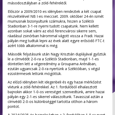
másodosztályban a zöld-fehérektől.
Először a 2009/2010-es idényben rendeztek a két csapat
részvételével NB I-es meccset. 2009. október 24-én ismét
mumusnak bizonyultunk számukra, hiszen a Széktói
Stadionban 3-1-re nyerni tudott csapatunk. Nem kellett
azonban sokat várni az első ferencvárosi sikerre sem,
ráadásul zsinórban hárommal vágott vissza a Fradi. Hazai
pályán meg tudtuk lepni az évek alatt egyre erősödő FTC-t
azért több alkalommal is még.
Második feljutásunk után Nagy Krisztián duplájával győztük
le a címvédőt 2-0-ra a Széktói Stadionban, majd 1-1-es
döntetlen lett a végeredmény a Groupama Arénában,
ezután ugyancsak 2-0-ra nyertünk a Széktóiban, s végül
ezüstérmesek lettünk mögöttük.
Az előző idényben két idegenbeli és egy hazai mérkőzést
vívtunk a zöld-fehérekkel. Az 1. fordulóból elhalasztott
bajnokin akkor 1-0-os vereséget szenvedtünk, amire hazai
pályán egy 2-1-es sikerrel válaszoltunk. Tavasszal aztán a
címvédő 2-0-os különbséggel tartotta otthon a három
pontot.
A 2024/2025-ös bajnokságban a 2. fordulóban 1-0-ra nyert