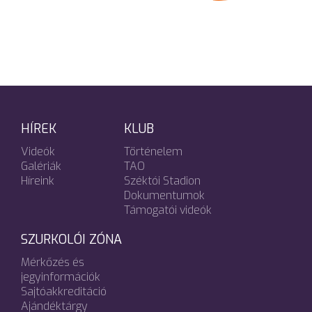
HÍREK
KLUB
Videók
Történelem
Galériák
TAO
Híreink
Széktói Stadion
Dokumentumok
Támogatói videók
SZURKOLÓI ZÓNA
Mérkőzés és
jegyinformációk
Sajtóakkreditáció
Ajándéktárgy