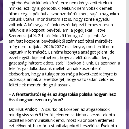
legtehetősebb klubok közé, erre nem kényszerítettek rá
minket, ezt így is gondoltuk. Nekünk nem voltak kiemelt
állami cégek például a szponzorkörünkben, saját magunkra
voltunk utalva, mondhatom azt is, hogy szinte egyedül
voltunk. A költségvetésünk részét képezi természetesen
nálunk is a központi bevétel, ami a jogdíjakat, illetve
Szerencsejáték Zrt.-től érkező támogatást jelenti. Az
említett központi bevételekből származó tétel mértékét
még nem tudjuk a 2026/2027-es idényre, mert erről nem
kaptunk információt. Ez némi bizonytalanságot jelent, de
ezzel együtt kijelenthetem, hogy az előttünk álló idény
gazdasági háttere adott, stabil lábakon állunk. Ez azonban a
felelős gazdálkodásunk mellett annak köszönhető
elsősorban, hogy a tulajdonos még a következő idényre is
biztosítja annak a lehetőségét, hogy változatlan célok és
feltételek mentén dolgozhassunk.
– A fenntarthatóság és az átigazolási politika hogyan lesz
összhangban ezen a nyáron?
Dr. Filus Andor:
– A szurkolók körében az átigazolások
mindig visszatérő témát jelentenek. Noha a kezdetek óta
őszintén kommunikálunk erről, most különösen érdemes
ezt elővenni, ha már a stabil alapokról beszélünk. Évek óta