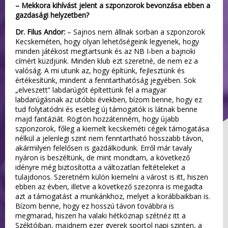
– Mekkora kihívást jelent a szponzorok bevonzása ebben a
gazdasági helyzetben?
Dr. Filus Andor:
– Sajnos nem állnak sorban a szponzorok
Kecskeméten, hogy olyan lehetőségeink legyenek, hogy
minden játékost megtartsunk és az NB I-ben a bajnoki
címért küzdjünk. Minden klub ezt szeretné, de nem ez a
valóság. A mi utunk az, hogy építünk, fejlesztünk és
értékesítünk, mindent a fenntarthatóság jegyében. Sok
„elveszett” labdarúgót építettünk fel a magyar
labdarúgásnak az utóbbi években, bízom benne, hogy ez
tud folytatódni és esetleg új támogatók is látnak benne
majd fantáziát. Rögtön hozzátenném, hogy újabb
szponzorok, főleg a kiemelt kecskeméti cégek támogatása
nélkül a jelenlegi szint nem fenntartható hosszabb távon,
akármilyen felelősen is gazdálkodunk. Erről már tavaly
nyáron is beszéltünk, de mint mondtam, a következő
idényre még biztosította a változatlan feltételeket a
tulajdonos. Szeretném külön kiemelni a várost is itt, hiszen
ebben az évben, illetve a következő szezonra is megadta
azt a támogatást a munkánkhoz, melyet a korábbaikban is.
Bízom benne, hogy ez hosszú távon továbbra is
megmarad, hiszen ha valaki hétköznap szétnéz itt a
Széktóiban, majdnem ezer gyerek sportol napi szinten, a