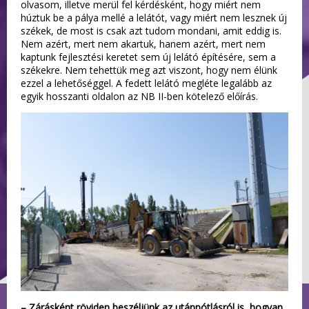
olvasom, illetve merül fel kérdésként, hogy miért nem
húztuk be a pálya mellé a lelátót, vagy miért nem lesznek új
székek, de most is csak azt tudom mondani, amit eddig is.
Nem azért, mert nem akartuk, hanem azért, mert nem
kaptunk fejlesztési keretet sem új lelátó építésére, sem a
székekre. Nem tehettük meg azt viszont, hogy nem élünk
ezzel a lehetőséggel. A fedett lelátó megléte legalább az
egyik hosszanti oldalon az NB II-ben kötelező előírás.
– Zárásként röviden beszéljünk az utánpótlásról is, hogyan