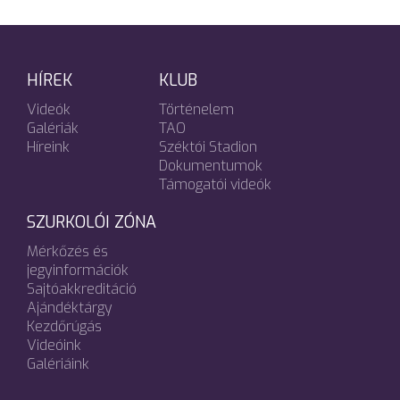
HÍREK
KLUB
Videók
Történelem
Galériák
TAO
Híreink
Széktói Stadion
Dokumentumok
Támogatói videók
SZURKOLÓI ZÓNA
Mérkőzés és
jegyinformációk
Sajtóakkreditáció
Ajándéktárgy
Kezdőrúgás
Videóink
Galériáink