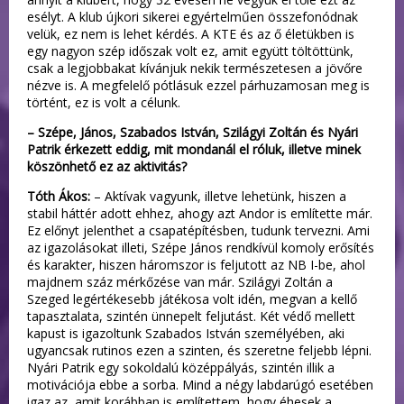
esélyt. A klub újkori sikerei egyértelműen összefonódnak
velük, ez nem is lehet kérdés. A KTE és az ő életükben is
egy nagyon szép időszak volt ez, amit együtt töltöttünk,
csak a legjobbakat kívánjuk nekik természetesen a jövőre
nézve is. A megfelelő pótlásuk ezzel párhuzamosan meg is
történt, ez is volt a célunk.
– Szépe, János, Szabados István, Szilágyi Zoltán és Nyári
Patrik érkezett eddig, mit mondanál el róluk, illetve minek
köszönhető ez az aktivitás?
Tóth Ákos:
– Aktívak vagyunk, illetve lehetünk, hiszen a
stabil háttér adott ehhez, ahogy azt Andor is említette már.
Ez előnyt jelenthet a csapatépítésben, tudunk tervezni. Ami
az igazolásokat illeti, Szépe János rendkívül komoly erősítés
és karakter, hiszen háromszor is feljutott az NB I-be, ahol
majdnem száz mérkőzése van már. Szilágyi Zoltán a
Szeged legértékesebb játékosa volt idén, megvan a kellő
tapasztalata, szintén ünnepelt feljutást. Két védő mellett
kapust is igazoltunk Szabados István személyében, aki
ugyancsak rutinos ezen a szinten, és szeretne feljebb lépni.
Nyári Patrik egy sokoldalú középpályás, szintén illik a
motivációja ebbe a sorba. Mind a négy labdarúgó esetében
igaz az, amit korábban is említettem, hogy éhesek a