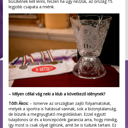
büszkének kell lenni, hiszen ha úgy nézzük, az ország 15.
legjobb csapata a miénk.
– Milyen céllal vág neki a klub a következő idénynek?
Tóth Ákos:
– Ismerve az országban zajló folyamatokat,
melyek a sportra is hatással vannak, sok a bizonytalanság,
de bízunk a megnyugtató megoldásban. Ezzel együtt
tulajdonos úr és a koncepciónk garancia arra, hogy mindig,
így most is csak olyat ígérünk, amit be is tudunk tartani. Ez