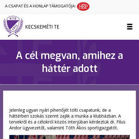
A CSAPAT ÉS A HONLAP TÁMOGATÓJA:
A cél megvan, amihez a
háttér adott
Jelenleg ugyan nyári pihenőjét tölti csapatunk, de a
háttérben szokás szerint zajlik a munka a klubházban. A
tervekről és a célokról közös interjúban kérdeztük dr. Filus
Andor ügyvezetőt, valamint Tóth Ákos sportigazgatót.