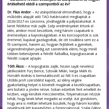
értékelhető ebből a szempontból az év?
Dr. Filus Andor:
– Az utánpótlásnál elmondható, hogy a
működés alapját adó TAO-határozatot megkaptuk a
2026/2027-es szezonra, jóváhagyták a pályázatunkat. A
keret felöltése már zajlik. Szép eredményeket értünk el
idén, amikor most beszélünk, még három csapatunk is
éremesélyes a bajnokságokban. A kis korcsoportok is sok
éremmel, kupával gazdagodtak, de ott továbbra sem ez a
fő szempont, hanem az, hogyan fejlődnek a gyerekek,
végeredményben pedig azt szeretnénk elérni, hogy minél
többen bekerüljenek a felnőtt futballba, kopogtassanak a
felnőtt csapat ajtaján.
Tóth Ákos:
– A kopogtatás zajlik, hiszen saját nevelésű
játékosként Fürj Bence, Szlovák Milán, Varga Márk és
Horváth András is bemutatkozott az NB II-es csapatban.
Utóbbi profi szerződést kapott, az idény végére
gyakorlatilag helyet is követelt magának a kezdőcsapatban,
ami biztató a jövőre nézve. Sokan edzettek fent emellett év
közben, vagy kerültek meccskeretbe, folyamatosan nézzük
tehát, hogy kinek lehet megadni az esélyt. Azt gondolom,
hogy arra is méltán lehetünk büszkék, hogy három korábbi
nevelésünk lett kupagyőztes a Ferencvárossal, Szalai Gábor