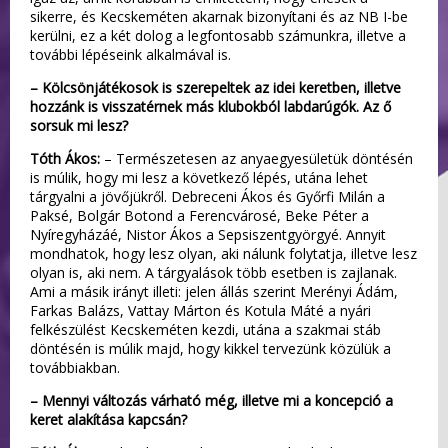
sikerre, és Kecskeméten akarnak bizonyítani és az NB I-be
kerülni, ez a két dolog a legfontosabb számunkra, illetve a
további lépéseink alkalmával is.
– Kölcsönjátékosok is szerepeltek az idei keretben, illetve
hozzánk is visszatérnek más klubokból labdarúgók. Az ő
sorsuk mi lesz?
Tóth Ákos:
– Természetesen az anyaegyesületük döntésén
is múlik, hogy mi lesz a következő lépés, utána lehet
tárgyalni a jövőjükről. Debreceni Ákos és Győrfi Milán a
Paksé, Bolgár Botond a Ferencvárosé, Beke Péter a
Nyíregyházáé, Nistor Ákos a Sepsiszentgyörgyé. Annyit
mondhatok, hogy lesz olyan, aki nálunk folytatja, illetve lesz
olyan is, aki nem. A tárgyalások több esetben is zajlanak.
Ami a másik irányt illeti: jelen állás szerint Merényi Ádám,
Farkas Balázs, Vattay Márton és Kotula Máté a nyári
felkészülést Kecskeméten kezdi, utána a szakmai stáb
döntésén is múlik majd, hogy kikkel tervezünk közülük a
továbbiakban.
– Mennyi változás várható még, illetve mi a koncepció a
keret alakítása kapcsán?