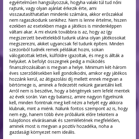
egyértelműen hangsúlyozzuk, hogyha valaki túl tud nőni
rajtunk, vagy olyan ajánlat érkezik érte, ami
visszautasíthatatlan mindenki számára, akkor erőszakkal
nem ragaszkodunk senkihez. Nem is lenne értelme, hiszen
ezekben az esetekben maga a játékos is mindenképpen
váltani akar. A mi elvünk továbbra is az, hogy az így
megszerzett bevételekből tudunk utána olyan játékosokat
megszerezni, akiket ugyancsak fel tudunk építeni. Minden
szezonból tudnék remek példákat hozni, sokan
válogatottak lettek, külföldre igazoltak, és meg is állták a
helyüket. A befolyt összegnek pedig a működés
finanszírozásában is megvan a helye. Minimum két-három
éves szerződésekben kell gondolkodni, amikor egy játékos
hozzánk kerül, az átigazolási díj mellett ennek megvan a
bértömege is, aminek a fedezetét nekünk garantálni kell.
Arról nem is beszélve, hogy a bérigények sem lefelé mentek
az évek során. Van egy balansz, amire nagyon figyelnünk
kell, minden forintnak meg kell nézni a helyét egy akkora
klubnak, mint a miénk. Nálunk fontos szempont az is, hogy
nem egy, hanem több évre próbálunk előre tekinteni a
tulajdonos elvárásainak és szemléletének megfelelően,
aminek most is megvan a pozitív hozadéka, noha a
gazdasági környezet nem ideális.