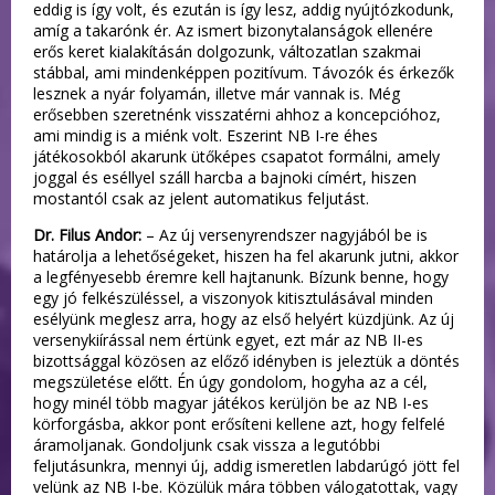
eddig is így volt, és ezután is így lesz, addig nyújtózkodunk,
amíg a takarónk ér. Az ismert bizonytalanságok ellenére
erős keret kialakításán dolgozunk, változatlan szakmai
stábbal, ami mindenképpen pozitívum. Távozók és érkezők
lesznek a nyár folyamán, illetve már vannak is. Még
erősebben szeretnénk visszatérni ahhoz a koncepcióhoz,
ami mindig is a miénk volt. Eszerint NB I-re éhes
játékosokból akarunk ütőképes csapatot formálni, amely
joggal és eséllyel száll harcba a bajnoki címért, hiszen
mostantól csak az jelent automatikus feljutást.
Dr. Filus Andor:
– Az új versenyrendszer nagyjából be is
határolja a lehetőségeket, hiszen ha fel akarunk jutni, akkor
a legfényesebb éremre kell hajtanunk. Bízunk benne, hogy
egy jó felkészüléssel, a viszonyok kitisztulásával minden
esélyünk meglesz arra, hogy az első helyért küzdjünk. Az új
versenykiírással nem értünk egyet, ezt már az NB II-es
bizottsággal közösen az előző idényben is jeleztük a döntés
megszületése előtt. Én úgy gondolom, hogyha az a cél,
hogy minél több magyar játékos kerüljön be az NB I-es
körforgásba, akkor pont erősíteni kellene azt, hogy felfelé
áramoljanak. Gondoljunk csak vissza a legutóbbi
feljutásunkra, mennyi új, addig ismeretlen labdarúgó jött fel
velünk az NB I-be. Közülük mára többen válogatottak, vagy