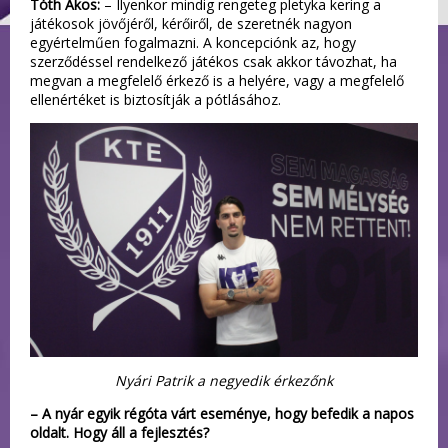
Tóth Ákos:
– Ilyenkor mindig rengeteg pletyka kering a
játékosok jövőjéről, kérőiről, de szeretnék nagyon
egyértelműen fogalmazni. A koncepciónk az, hogy
szerződéssel rendelkező játékos csak akkor távozhat, ha
megvan a megfelelő érkező is a helyére, vagy a megfelelő
ellenértéket is biztosítják a pótlásához.
Nyári Patrik a negyedik érkezőnk
– A nyár egyik régóta várt eseménye, hogy befedik a napos
oldalt. Hogy áll a fejlesztés?