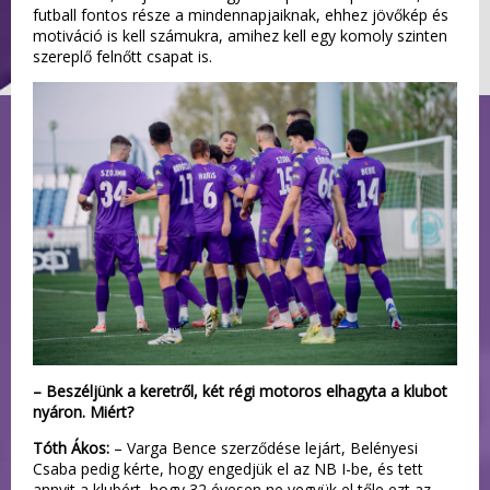
futball fontos része a mindennapjaiknak, ehhez jövőkép és
motiváció is kell számukra, amihez kell egy komoly szinten
szereplő felnőtt csapat is.
– Beszéljünk a keretről, két régi motoros elhagyta a klubot
nyáron. Miért?
Tóth Ákos:
– Varga Bence szerződése lejárt, Belényesi
Csaba pedig kérte, hogy engedjük el az NB I-be, és tett
annyit a klubért, hogy 32 évesen ne vegyük el tőle ezt az