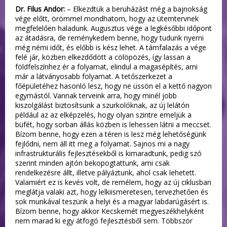
Dr. Filus Andor:
– Elkezdtük a beruházást még a bajnokság
vége előtt, örömmel mondhatom, hogy az ütemtervnek
megfelelően haladunk. Augusztus vége a legkésőbbi időpont
az átadásra, de reménykedem benne, hogy tudunk nyerni
még némi időt, és előbb is kész lehet. A támfalazás a vége
felé jár, közben elkezdődött a cölöpözés, így lassan a
földfelszínhez ér a folyamat, elindul a magasépítés, ami
már a látványosabb folyamat. A tetőszerkezet a
főépületéhez hasonló lesz, hogy ne üssön el a kettő nagyon
egymástól. Vannak terveink arra, hogy minél jobb
kiszolgálást biztosítsunk a szurkolóknak, az új lelátón
például az az elképzelés, hogy olyan szintre emeljük a
büfét, hogy sorban állás közben is lehessen látni a meccset.
Bízom benne, hogy ezen a téren is lesz még lehetőségünk
fejlődni, nem áll itt meg a folyamat. Sajnos mi a nagy
infrastrukturális fejlesztésekből is kimaradtunk, pedig szó
szerint minden ajtón bekopogtattunk, ami csak
rendelkezésre állt, illetve pályáztunk, ahol csak lehetett.
Valamiért ez is kevés volt, de remélem, hogy az új ciklusban
meglátja valaki azt, hogy lelkiismeretesen, tervezhetően és
sok munkával teszünk a helyi és a magyar labdarúgásért is.
Bízom benne, hogy akkor Kecskemét megyeszékhelyként
nem marad ki egy átfogó fejlesztésből sem. Többször