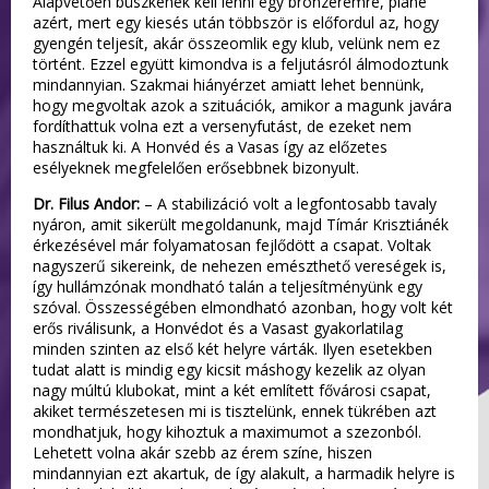
Alapvetően büszkének kell lenni egy bronzéremre, pláne
azért, mert egy kiesés után többször is előfordul az, hogy
gyengén teljesít, akár összeomlik egy klub, velünk nem ez
történt. Ezzel együtt kimondva is a feljutásról álmodoztunk
mindannyian. Szakmai hiányérzet amiatt lehet bennünk,
hogy megvoltak azok a szituációk, amikor a magunk javára
fordíthattuk volna ezt a versenyfutást, de ezeket nem
használtuk ki. A Honvéd és a Vasas így az előzetes
esélyeknek megfelelően erősebbnek bizonyult.
Dr. Filus Andor:
– A stabilizáció volt a legfontosabb tavaly
nyáron, amit sikerült megoldanunk, majd Tímár Krisztiánék
érkezésével már folyamatosan fejlődött a csapat. Voltak
nagyszerű sikereink, de nehezen emészthető vereségek is,
így hullámzónak mondható talán a teljesítményünk egy
szóval. Összességében elmondható azonban, hogy volt két
erős riválisunk, a Honvédot és a Vasast gyakorlatilag
minden szinten az első két helyre várták. Ilyen esetekben
tudat alatt is mindig egy kicsit máshogy kezelik az olyan
nagy múltú klubokat, mint a két említett fővárosi csapat,
akiket természetesen mi is tisztelünk, ennek tükrében azt
mondhatjuk, hogy kihoztuk a maximumot a szezonból.
Lehetett volna akár szebb az érem színe, hiszen
mindannyian ezt akartuk, de így alakult, a harmadik helyre is