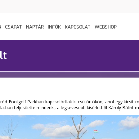
B
CSAPAT
NAPTÁR
INFÓK
KAPCSOLAT
WEBSHOP
lt
mród Footgolf Parkban kapcsolódtak ki csütörtökön, ahol egy kicsi
tban teljesítette mindenki, a legkevesebb kísérletből Károly Bálint m