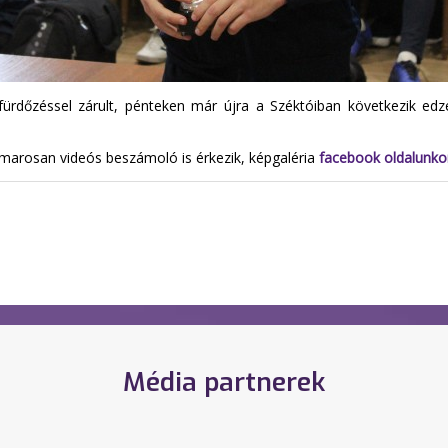
ürdőzéssel zárult, pénteken már újra a Széktóiban következik ed
amarosan videós beszámoló is érkezik, képgaléria
facebook oldalunko
Média partnerek