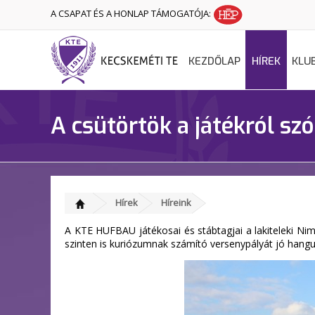
A CSAPAT ÉS A HONLAP TÁMOGATÓJA:
KEZDŐLAP
HÍREK
KLU
A csütörtök a játékról szó
Hírek
Híreink
A KTE HUFBAU játékosai és stábtagjai a lakiteleki Ni
szinten is kuriózumnak számító versenypályát jó hangula