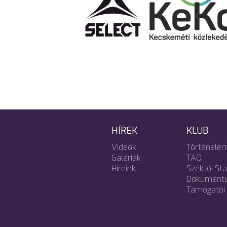
HÍREK
KLUB
Videók
Történele
Galériák
TAO
Híreink
Széktói St
Dokument
Támogatói 