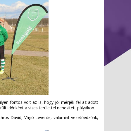
lyen fontos volt az is, hogy jól mérjék fel az adott
lt időnként a vizes területtel nehezített pályákon.
észáros Dávid, Vágó Levente, valamint vezetőedzőnk,