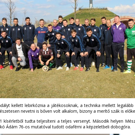
lyt kellett lebirkóznia a játékosoknak, a technika mellett legalább i
szetesen nevetni is bőven volt alkalom, bizony a merítő szák is előkerü
71 kísérletből tudta teljesíteni a teljes versenyt. Második helyen M
kó Ádám 76-os mutatóval tudott odaférni a képzeletbeli dobogóra.