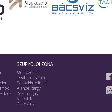
SZURKOLÓI ZÓNA
m
Mérkőzés és
jegyinformációk
adion
Sajtóakkreditáció
umok
Ajándéktárgy
videók
Kezdőrúgás
Videóink
Galériáink