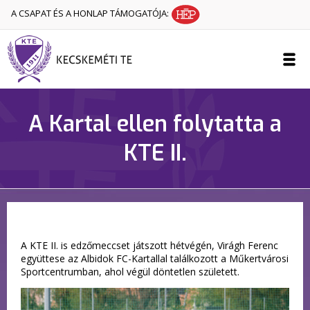
A CSAPAT ÉS A HONLAP TÁMOGATÓJA:
A Kartal ellen folytatta a
KTE II.
A KTE II. is edzőmeccset játszott hétvégén, Virágh Ferenc
együttese az Albidok FC-Kartallal találkozott a Műkertvárosi
Sportcentrumban, ahol végül döntetlen született.