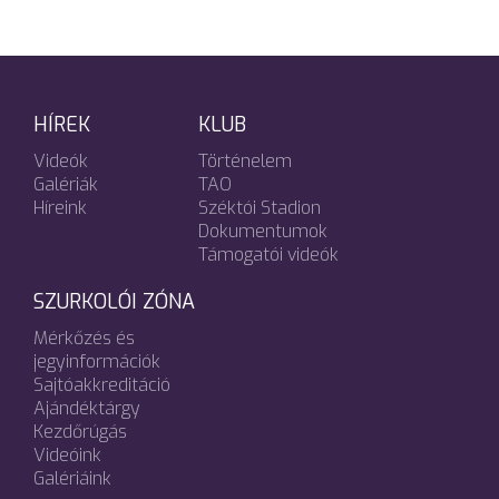
HÍREK
KLUB
Videók
Történelem
Galériák
TAO
Híreink
Széktói Stadion
Dokumentumok
Támogatói videók
SZURKOLÓI ZÓNA
Mérkőzés és
jegyinformációk
Sajtóakkreditáció
Ajándéktárgy
Kezdőrúgás
Videóink
Galériáink