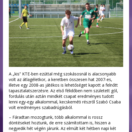
A „kis” KTE-ben ezúttal még szokásosnál is alacsonyabb
volt az átlagéletkor, a keretben összesen hat 2007-es,
illetve egy 2008-as játékos is lehetőséget kapott a felnőtt
tapasztalatszerzésre. Az első félidőben nem született gól,
fordulás után aztán mindkét csapat eredményes tudott
lenni egy-egy alkalommal, kecskeméti részről Szabó Csaba
volt eredményes szabadrúgásból.
– Fáradtan mozogtunk, több alkalommal is rossz
döntéseket hoztunk, de erre számítottam is, hiszen a
negyedik hét végén járunk. Az elmúlt két hétben napi két