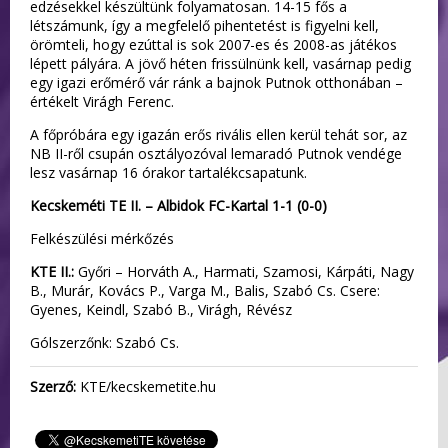
edzésekkel készültünk folyamatosan. 14-15 fős a
létszámunk, így a megfelelő pihentetést is figyelni kell,
örömteli, hogy ezúttal is sok 2007-es és 2008-as játékos
lépett pályára. A jövő héten frissülnünk kell, vasárnap pedig
egy igazi erőmérő vár ránk a bajnok Putnok otthonában –
értékelt Virágh Ferenc.
A főpróbára egy igazán erős rivális ellen kerül tehát sor, az
NB II-ről csupán osztályozóval lemaradó Putnok vendége
lesz vasárnap 16 órakor tartalékcsapatunk.
Kecskeméti TE II. – Albidok FC-Kartal 1-1 (0-0)
Felkészülési mérkőzés
KTE II.:
Győri – Horváth A., Harmati, Szamosi, Kárpáti, Nagy
B., Murár, Kovács P., Varga M., Balis, Szabó Cs. Csere:
Gyenes, Keindl, Szabó B., Virágh, Révész
Gólszerzőnk: Szabó Cs.
Szerző:
KTE/kecskemetite.hu