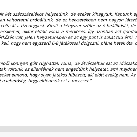
olt két százszázalékos helyzetünk, de ezeket kihagytuk. Kaptunk eg
ban változtatni próbáltunk, de ez helyzetekben nem nagyon látsz
olta ki a tizenegyest. Kicsit a kényszer szülte az ő beállítását, de
a Kecskemét, akkor eldőlt volna a mérkőzés. Így azonban azt gond
érkőzés volt, jelen helyzetünkben ez az egy pont is sokat tud érn
i kell, hogy nem egyszerű 6-8 játékossal dolgozni, pláne hetek óta,
amiből könnyen gólt rúghattak volna, de átvészeltük ezt az idősz
ltak voltunk, az ellenfélnek nem engedtünk helyzetet, ami majdnem
sokat elmond, hogy olyan játékos hibázott, aki előtt évekig nem. Az 
olt a lehetőség, hogy eldöntsük ezt a meccset.”