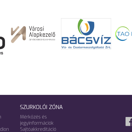
SZURKOLÓI ZÓNA
m
Mérkőzés és
jegyinformációk
adion
Sajtóakkreditáció