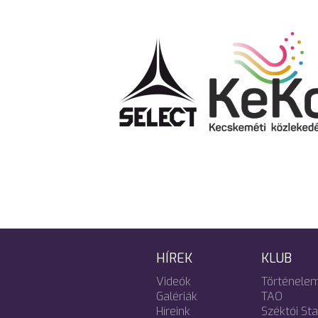
HÍREK
KLUB
Videók
Történele
Galériák
TAO
Híreink
Széktói St