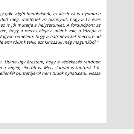
y gólt végül bedobásból, ez kicsit rá is nyomta a
ódott meg, döntőnek az bizonyult, hogy a 17 éves
 ez is jól mutatja a helyzetünket. A fordulópont az
olom, hogy a meccs eleje a miénk volt, a közepe a
i. Nagyon remélem, hogy a hátralévő két meccsre ad
 de ami tőlünk telik, azt kihozzuk még magunkból.”
akot. Utána úgy éreztem, hogy a védekezés rendben
 a végéig sikerült is. Meccslabdát is kaptunk 1-0-
ellenfél büntetőjéről nem tudok nyilatkozni, vissza