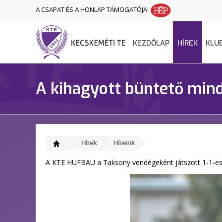
A CSAPAT ÉS A HONLAP TÁMOGATÓJA:
KEZDŐLAP
HÍREK
KLU
A kihagyott büntető mind
Hírek
Híreink
A KTE HUFBAU a Taksony vendégeként játszott 1-1-es dö