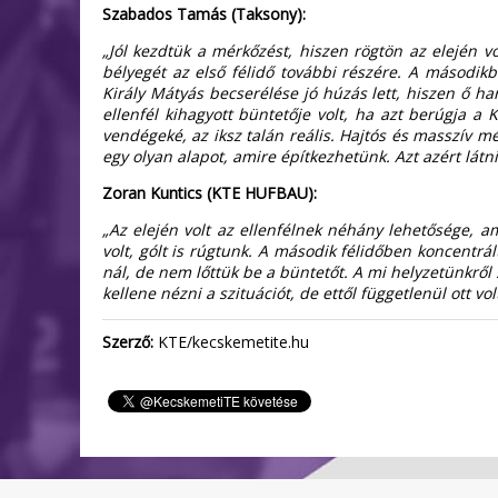
Szabados Tamás (Taksony):
„Jól kezdtük a mérkőzést, hiszen rögtön az elején v
bélyegét az első félidő további részére. A második
Király Mátyás becserélése jó húzás lett, hiszen ő harc
ellenfél kihagyott büntetője volt, ha azt berúgja 
vendégeké, az iksz talán reális. Hajtós és masszív m
egy olyan alapot, amire építkezhetünk. Azt azért látn
Zoran Kuntics (KTE HUFBAU):
„Az elején volt az ellenfélnek néhány lehetősége, 
volt, gólt is rúgtunk. A második félidőben koncentrá
nál, de nem lőttük be a büntetőt. A mi helyzetünkről 
kellene nézni a szituációt, de ettől függetlenül ott v
Szerző:
KTE/kecskemetite.hu