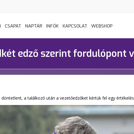
B
CSAPAT
NAPTÁR
INFÓK
KAPCSOLAT
WEBSHOP
két edző szerint fordulópont v
ntetlent, a találkozó után a vezetőedzőket kértük fel egy értékelés