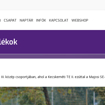
B
CSAPAT
NAPTÁR
INFÓK
KAPCSOLAT
WEBSHOP
lékok
 III. közép csoportjában, ahol a Kecskeméti TE II. ezúttal a Majosi S