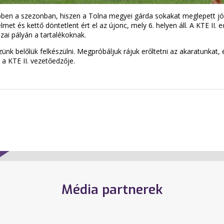
bben a szezonban, hiszen a Tolna megyei gárda sokakat meglepett jó
met és kettő döntetlent ért el az újonc, mely 6. helyen áll. A KTE II.
zai pályán a tartalékoknak.
ünk belőlük felkészülni. Megpróbáljuk rájuk erőltetni az akaratunkat
 a KTE II. vezetőedzője.
Média partnerek