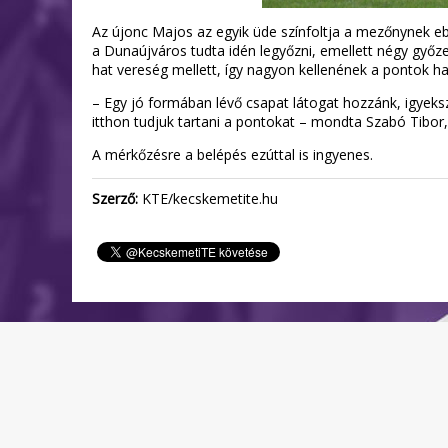
Az újonc Majos az egyik üde színfoltja a mezőnynek e
a Dunaújváros tudta idén legyőzni, emellett négy győzel
hat vereség mellett, így nagyon kellenének a pontok ha
– Egy jó formában lévő csapat látogat hozzánk, igyeksz
itthon tudjuk tartani a pontokat – mondta Szabó Tibor,
A mérkőzésre a belépés ezúttal is ingyenes.
Szerző:
KTE/kecskemetite.hu