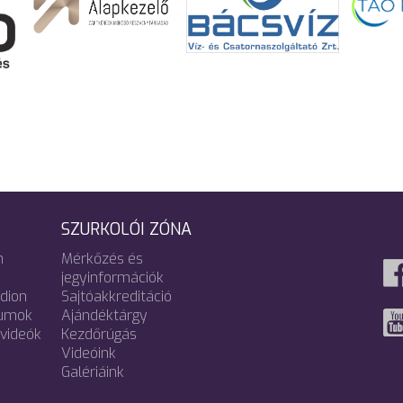
SZURKOLÓI ZÓNA
m
Mérkőzés és
jegyinformációk
adion
Sajtóakkreditáció
umok
Ajándéktárgy
videók
Kezdőrúgás
Videóink
Galériáink