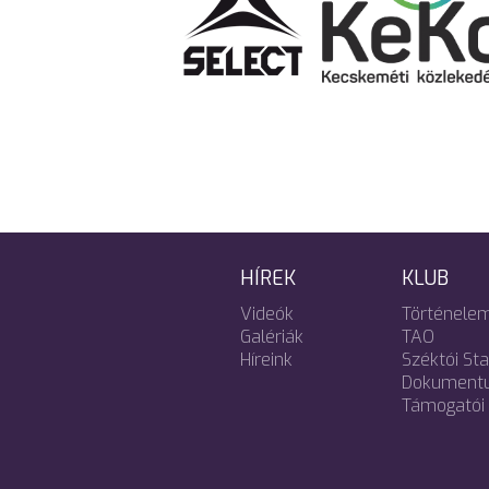
HÍREK
KLUB
Videók
Történele
Galériák
TAO
Híreink
Széktói St
Dokument
Támogatói 