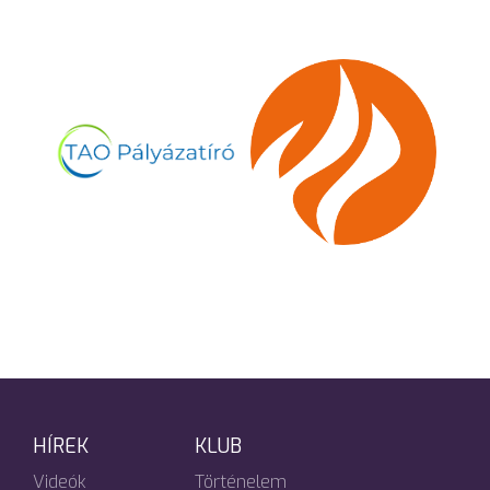
HÍREK
KLUB
Videók
Történelem