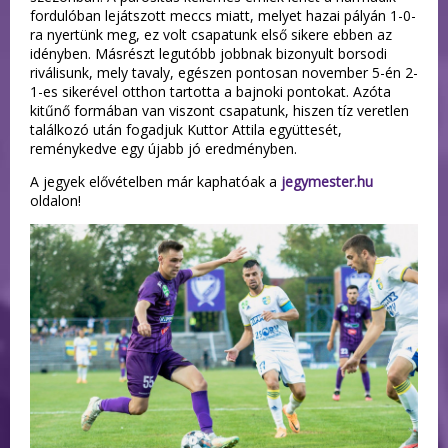
fordulóban lejátszott meccs miatt, melyet hazai pályán 1-0-
ra nyertünk meg, ez volt csapatunk első sikere ebben az
idényben. Másrészt legutóbb jobbnak bizonyult borsodi
riválisunk, mely tavaly, egészen pontosan november 5-én 2-
1-es sikerével otthon tartotta a bajnoki pontokat. Azóta
kitűnő formában van viszont csapatunk, hiszen tíz veretlen
találkozó után fogadjuk Kuttor Attila együttesét,
reménykedve egy újabb jó eredményben.
A jegyek elővételben már kaphatóak a
jegymester.hu
oldalon!