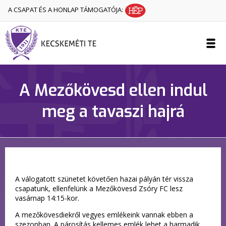
A CSAPAT ÉS A HONLAP TÁMOGATÓJA:
A Mezőkövesd ellen indul
meg a tavaszi hajrá
A válogatott szünetet követően hazai pályán tér vissza
csapatunk, ellenfelünk a Mezőkövesd Zsóry FC lesz
vasárnap 14:15-kor.
A mezőkövesdiekről vegyes emlékeink vannak ebben a
szezonban. A párosítás kellemes emlék lehet a harmadik