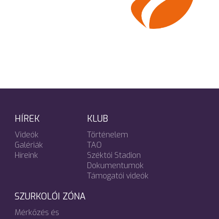
HÍREK
KLUB
Videók
Történelem
Galériák
TAO
Híreink
Széktói Stadion
Dokumentumok
Támogatói videók
SZURKOLÓI ZÓNA
Mérkőzés és