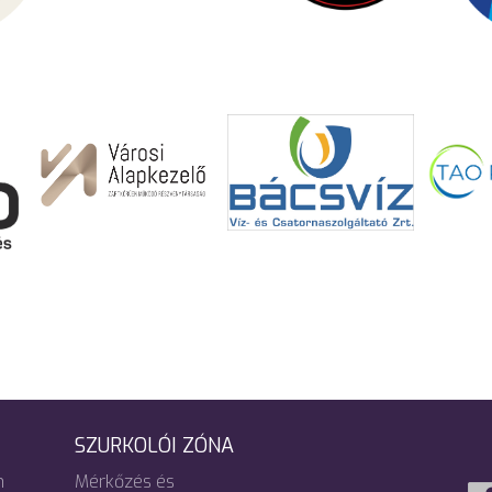
SZURKOLÓI ZÓNA
m
Mérkőzés és