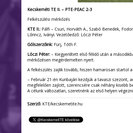
Kecskeméti TE II. – PTE-PEAC 2-3
Felkészülési mérkőzés
KTE II.:
Pálfi – Csuri, Horváth A., Szabó Benedek, Fodor,
Lőrincz, Iványi. Vezetőedző: Lóczi Péter
Gólszerzőink:
Fürj, Tóth F.
Lóczi Péter:
– Kiegyenlített első félidő után a második
mérkőzésen megérdemelten nyert.
A felkészülés zajlik tovább, hiszen hamarosan startol a 
– Február 21-én Kunbaján kezdjük a tavaszi szezont, 
megfelelően zajlott, szerencsére csak néhány kisebb b
A célunk változatlan, szeretnénk az első helyen végezn
Szerző:
KTE/kecskemetite.hu