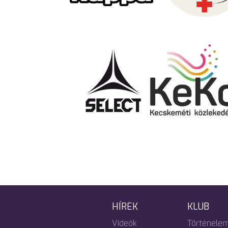
HÍREK
KLUB
Videók
Történele