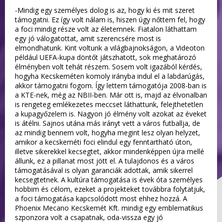
-Mindig egy személyes dolog is az, hogy ki és mit szeret
támogatni. Ez így volt nálam is, hiszen úgy nőttem fel, hogy
a foci mindig része volt az életemnek. Fiatalon láthattam
egy jó válogatottat, amit szerencsére most is
elmondhatunk. Kint voltunk a világbajnokságon, a Videoton
például UEFA-kupa döntőt játszhatott, sok meghatározó
élményben volt tehát részem. Sosem volt igazából kérdés,
hogyha Kecskeméten komoly irányba indul el a labdarúgás,
akkor támogatni fogom. Így lettem támogatója 2008-ban is
a KTE-nek, még az NBII-ben. Már ott is, majd az élvonalban
is rengeteg emlékezetes meccset láthattunk, felejthetetlen
a kupagyőzelem is. Nagyon jó élmény volt azokat az éveket
is átélni. Sajnos utána más irányt vett a város futballja, de
az mindig bennem volt, hogyha megint lesz olyan helyzet,
amikor a kecskeméti foci elindul egy fenntartható úton,
illetve sikerekkel kecsegtet, akkor mindenképpen újra mellé
állunk, ez a pillanat most jött el. A tulajdonos és a város
támogatásával is olyan garanciák adottak, amik sikerrel
kecsegtetnek. A kultúra támogatása is évek óta személyes
hobbim és célom, ezeket a projekteket továbbra folytatjuk,
a foci támogatása kapcsolódott most ehhez hozzá. A
Phoenix Mecano Kecskemét Kft. mindig egy emblematikus
szponzora volt a csapatnak, oda-vissza egy jó