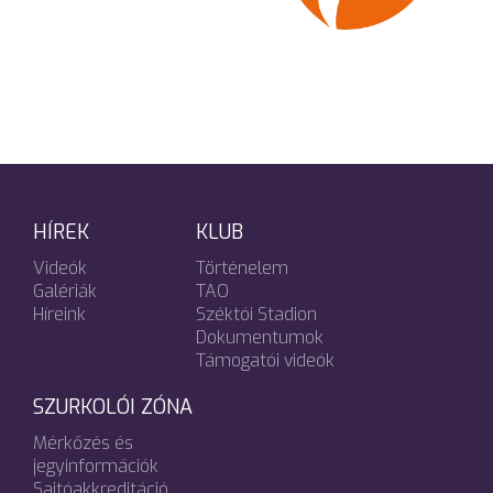
HÍREK
KLUB
Videók
Történelem
Galériák
TAO
Híreink
Széktói Stadion
Dokumentumok
Támogatói videók
SZURKOLÓI ZÓNA
Mérkőzés és
jegyinformációk
Sajtóakkreditáció