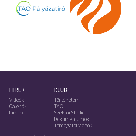
HÍREK
KLUB
Videók
Történelem
Galériák
TAO
Híreink
Széktói Stadion
Dokumentumok
Támogatói videók