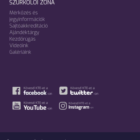
SZURKOLÓI ZÓNA
Mérkőzés és
jegyinformációk
Sajtóakkreditáció
Ajándéktárgy
Kezdőrúgás
Videóink
Galériáink