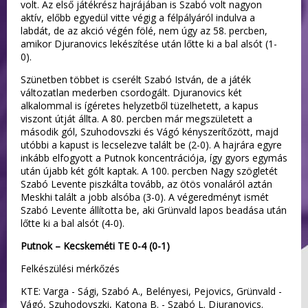
volt. Az első játékrész hajrájában is Szabó volt nagyon
aktív, előbb egyedül vitte végig a félpályáról indulva a
labdát, de az akció végén fölé, nem úgy az 58. percben,
amikor Djuranovics lekészítése után lőtte ki a bal alsót (1-
0).
Szünetben többet is cserélt Szabó István, de a játék
változatlan mederben csordogált. Djuranovics két
alkalommal is ígéretes helyzetből tüzelhetett, a kapus
viszont útját állta. A 80. percben már megszületett a
második gól, Szuhodovszki és Vágó kényszerítőzött, majd
utóbbi a kapust is lecselezve talált be (2-0). A hajrára egyre
inkább elfogyott a Putnok koncentrációja, így gyors egymás
után újabb két gólt kaptak. A 100. percben Nagy szögletét
Szabó Levente piszkálta tovább, az ötös vonaláról aztán
Meskhi talált a jobb alsóba (3-0). A végeredményt ismét
Szabó Levente állította be, aki Grünvald lapos beadása után
lőtte ki a bal alsót (4-0).
Putnok – Kecskeméti TE 0-4 (0-1)
Felkészülési mérkőzés
KTE: Varga - Sági, Szabó A., Belényesi, Pejovics, Grünvald -
Vágó, Szuhodovszki, Katona B. - Szabó L. Djuranovics.