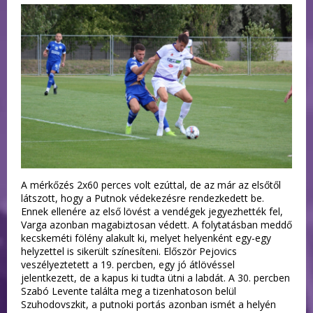
A mérkőzés 2x60 perces volt ezúttal, de az már az elsőtől
látszott, hogy a Putnok védekezésre rendezkedett be.
Ennek ellenére az első lövést a vendégek jegyezhették fel,
Varga azonban magabiztosan védett. A folytatásban meddő
kecskeméti fölény alakult ki, melyet helyenként egy-egy
helyzettel is sikerült színesíteni. Először Pejovics
veszélyeztetett a 19. percben, egy jó átlövéssel
jelentkezett, de a kapus ki tudta ütni a labdát. A 30. percben
Szabó Levente találta meg a tizenhatoson belül
Szuhodovszkit, a putnoki portás azonban ismét a helyén