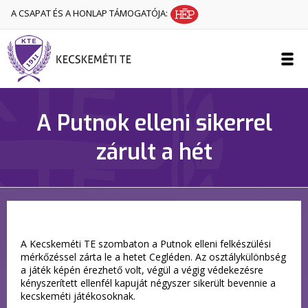
A CSAPAT ÉS A HONLAP TÁMOGATÓJA:
A Putnok elleni sikerrel
zárult a hét
A Kecskeméti TE szombaton a Putnok elleni felkészülési
mérkőzéssel zárta le a hetet Cegléden. Az osztálykülönbség
a játék képén érezhető volt, végül a végig védekezésre
kényszerített ellenfél kapuját négyszer sikerült bevennie a
kecskeméti játékosoknak.