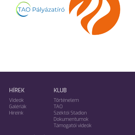
HÍREK
KLUB
Videók
Történelem
Galériák
TAO
Híreink
Széktói Stadion
Dokumentumok
Támogatói videók