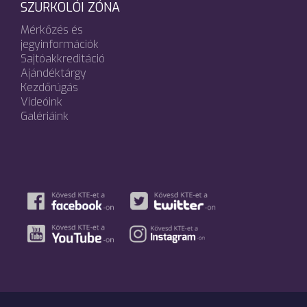
SZURKOLÓI ZÓNA
Mérkőzés és
jegyinformációk
Sajtóakkreditáció
Ajándéktárgy
Kezdőrúgás
Videóink
Galériáink