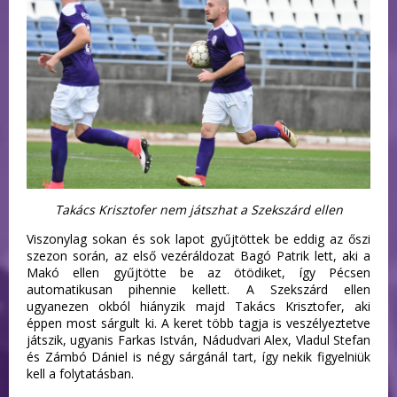
Takács Krisztofer nem játszhat a Szekszárd ellen
Viszonylag sokan és sok lapot gyűjtöttek be eddig az őszi
szezon során, az első vezéráldozat Bagó Patrik lett, aki a
Makó ellen gyűjtötte be az ötödiket, így Pécsen
automatikusan pihennie kellett. A Szekszárd ellen
ugyanezen okból hiányzik majd Takács Krisztofer, aki
éppen most sárgult ki. A keret több tagja is veszélyeztetve
játszik, ugyanis Farkas István, Nádudvari Alex, Vladul Stefan
és Zámbó Dániel is négy sárgánál tart, így nekik figyelniük
kell a folytatásban.