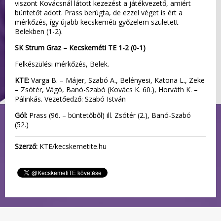
viszont Kovácsnál látott kezezést a játékvezető, amiért
büntetőt adott. Prass berúgta, de ezzel véget is ért a
mérkőzés, így újabb kecskeméti győzelem született
Belekben (1-2).
SK Strum Graz – Kecskeméti TE 1-2 (0-1)
Felkészülési mérkőzés, Belek.
KTE:
Varga B. – Májer, Szabó A., Belényesi, Katona L., Zeke
– Zsótér, Vágó, Banó-Szabó (Kovács K. 60.), Horváth K. –
Pálinkás. Vezetőedző: Szabó István
Gól:
Prass (96. – büntetőből) ill. Zsótér (2.), Banó-Szabó
(52.)
Szerző:
KTE/kecskemetite.hu