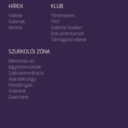
HÍREK
KLUB
Videók
Történelem
Galériák
TAO
Híreink
Széktói Stadion
Dokumentumok
Támogatói videók
SZURKOLÓI ZÓNA
Mérkőzés és
jegyinformációk
Sajtóakkreditáció
Ajándéktárgy
Kezdőrúgás
Videóink
Galériáink