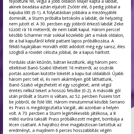
fejlődtünk fel, végül a jobb oldalon Májer kapta a labdát,
akinek beadása aztán eljutott Zsótér elé, ő pedig jobbal a
kapuba lőtt (0-1). A folytatásban jobbára a mezőnyjáték
dominált, a Sturm próbálta birtokolni a labdát, de helyzetig
nem jutott el. A 30. percben egy jobbról érkező labdát Zeke
tűzött rá 16 méterről, de nem talált kaput. Három perccel
később Scharmer már sokkal közelebb járt a másik oldalon,
de a bal kapufáról kifelé pattant lapos próbálkozása. A
félidő hajárjában Horváth előtt adódott még egy sansz, éles
szögből a rövidet célozta jobbal, de a kapus hárított.
Fordulás után kitűnőn, bátran kezdtünk, alig három perc
elteltével Banó-Szabó lőhetett 16 méterről, az osztrák
portás azonban kiütötte löketét a kapu bal oldalából. Újabb
három perc telt el, és nem akármilyen gólt láthattunk,
Banó-Szabó végezhetett el egy szögletet, amit végül
érintés nélkül tekert a hosszú felsőbe (0-2). A második gól
után próbált a Sturm is váltani, az 52. percben Fuseini tört
be jobbról, de fölé lőtt. Három minutummal később Serrano
és Prass is megdolgoztatta Vargát, aki azonban a helyén
volt. A 73. percben a Sturm legértékesebb játékosa, a 8
millió euróra taksált Prass próbálkozott megint, bombája a
lécen csattant. A hajrához érve magabiztosan tartottuk az
eredményt, a majdnem 6 perces hosszabbítás végén