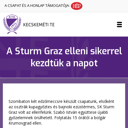
A CSAPAT ÉS A HONLAP TÁMOGATÓJA:
A Sturm Graz elleni sikerrel
kezdtük a napot
Szombaton két edzőmeccsre készült csapatunk, elsőként
az osztrák kupagyőztes és bajnoki ezüstérmes, SK Sturm
Graz volt az ellenfelünk. Szabó István együttese újabb
győzelemnek örülhetett. Folytatás 15 órától a bolgár
Krumovgrad ellen.