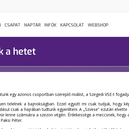
B
CSAPAT
NAPTÁR
INFÓK
KAPCSOLAT
WEBSHOP
k a hetet
tunk egy azonos csoportban szereplő riválist, a Szegedi VSE-t fogad
lyen telelnek a bajnokságban. Ezzel együtt mi csak tudjuk, hogy k
dásul csak a hajrában tudtunk egyenlíteni. A „Szvese” ezután elvette 
úr lenne számukra a szezon végén. Érdekessége a meccsnek, hogy a 
Paksi Péter.