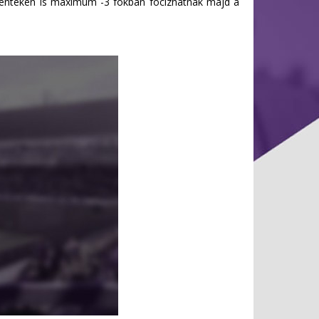
 pénteken is maximum -3 fokban focizhatnak majd a