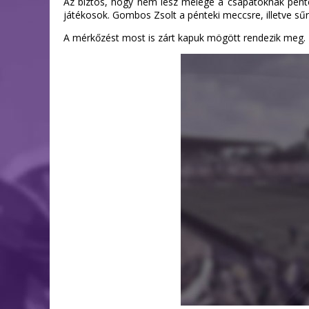
Az biztos, hogy nem lesz melege a csapatoknak pénte
játékosok. Gombos Zsolt a pénteki meccsre, illetve sűr
A mérkőzést most is zárt kapuk mögött rendezik meg.