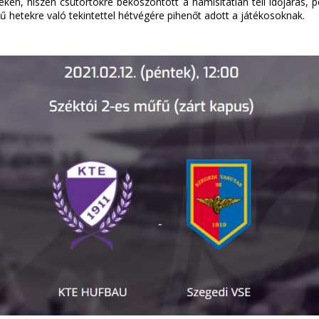
ken, hiszen csütörtökre beköszöntött a hamisítatlan téli időjárás,
ű hetekre való tekintettel hétvégére pihenőt adott a játékosoknak.