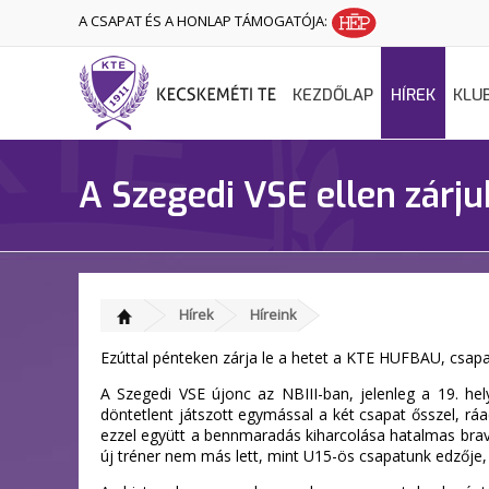
A CSAPAT ÉS A HONLAP TÁMOGATÓJA:
KEZDŐLAP
HÍREK
KLU
A Szegedi VSE ellen zárju
Hírek
Híreink
Ezúttal pénteken zárja le a hetet a KTE HUFBAU, csapa
A Szegedi VSE újonc az NBIII-ban, jelenleg a 19. he
döntetlent játszott egymással a két csapat ősszel, ráa
ezzel együtt a bennmaradás kiharcolása hatalmas brav
új tréner nem más lett, mint U15-ös csapatunk edzője, 