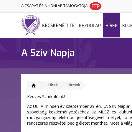
A CSAPAT ÉS A HONLAP TÁMOGATÓJA:
KEZDŐLAP
HÍREK
KLU
A Szív Napja
Hírek
Híreink
Kedves Szurkolóink!
Az UEFA minden év szeptember 29-én, „A Szív Napja” a
szövetség kezdeményezéséhez az MLSZ és klubunk i
mozgásgazdag életmód jelentőségével mellyel, jó es
rendszeres részvétel pedig életet menthet. Most a vilá