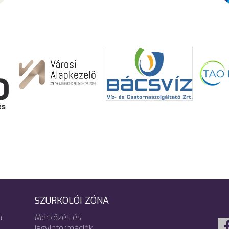
SZURKOLÓI ZÓNA
m
Mérkőzés és
jegyinformációk