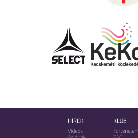
HÍREK
KLUB
Videók
Történele
Galériák
TAO