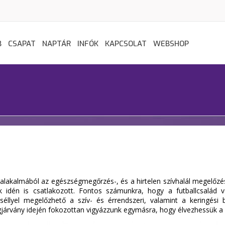
B
CSAPAT
NAPTÁR
INFÓK
KAPCSOLAT
WEBSHOP
lakalmából az egészségmegőrzés-, és a hirtelen szívhalál megelőzésé
dén is csatlakozott. Fontos számunkra, hogy a futballcsalád va
éllyel megelőzhető a szív- és érrendszeri, valamint a keringési 
gjárvány idején fokozottan vigyázzunk egymásra, hogy élvezhessük a f