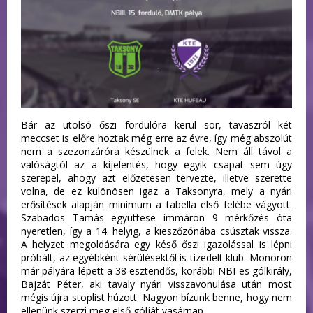
Bár az utolsó őszi fordulóra kerül sor, tavaszról két
meccset is előre hoztak még erre az évre, így még abszolút
nem a szezonzáróra készülnek a felek. Nem áll távol a
valóságtól az a kijelentés, hogy egyik csapat sem úgy
szerepel, ahogy azt előzetesen tervezte, illetve szerette
volna, de ez különösen igaz a Taksonyra, mely a nyári
erősítések alapján minimum a tabella első felébe vágyott.
Szabados Tamás együttese immáron 9 mérkőzés óta
nyeretlen, így a 14. helyig, a kieszőzónába csúsztak vissza.
A helyzet megoldására egy késő őszi igazolással is lépni
próbált, az egyébként sérülésektől is tizedelt klub. Monoron
már pályára lépett a 38 esztendős, korábbi NBI-es gólkirály,
Bajzát Péter, aki tavaly nyári visszavonulása után most
mégis újra stoplist húzott. Nagyon bízunk benne, hogy nem
ellenünk szerzi meg első gólját vasárnap.