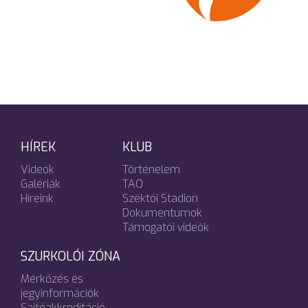
HÍREK
KLUB
Videók
Történelem
Galériák
TAO
Híreink
Széktói Stadion
Dokumentumok
Támogatói videók
SZURKOLÓI ZÓNA
Mérkőzés és
jegyinformációk
Sajtóakkreditáció