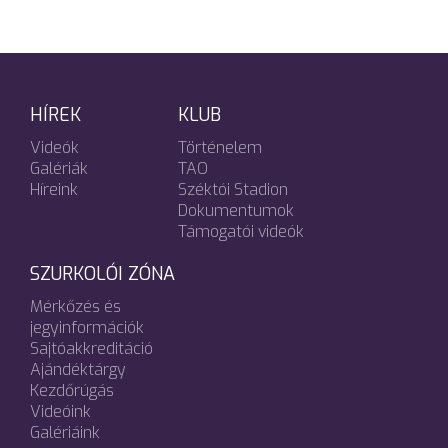
HÍREK
KLUB
Videók
Történelem
Galériák
TAO
Híreink
Széktói Stadion
Dokumentumok
Támogatói videók
SZURKOLÓI ZÓNA
Mérkőzés és
jegyinformációk
Sajtóakkreditáció
Ajándéktárgy
Kezdőrúgás
Videóink
Galériáink