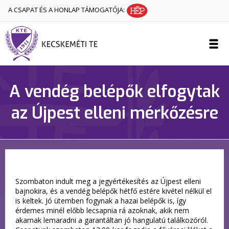
A CSAPAT ÉS A HONLAP TÁMOGATÓJA:
A vendég belépők elfogytak
az Újpest elleni mérkőzésre
Szombaton indult meg a jegyértékesítés az Újpest elleni
bajnokira, és a vendég belépők hétfő estére kivétel nélkül el
is keltek. Jó ütemben fogynak a hazai belépők is, így
érdemes minél előbb lecsapnia rá azoknak, akik nem
akarnak lemaradni a garantáltan jó hangulatú találkozóról.