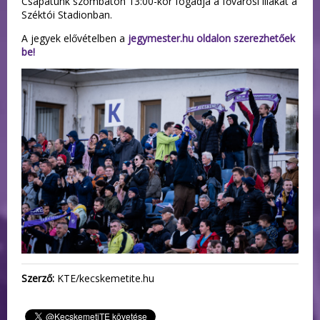
Csapatunk szombaton 13:00-kor fogadja a fővárosi lilákat a
Széktói Stadionban.
A jegyek elővételben a
jegymester.hu oldalon szerezhetőek
be!
Szerző:
KTE/kecskemetite.hu