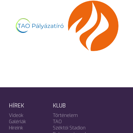
HÍREK
KLUB
Videók
Történelem
Galériák
TAO
Híreink
Széktói Stadion