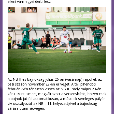
elleni vármegyei derbi lesz.
Az NB II-es bajnokság július 26-án (vasárnap) rajtol el, az
őszi szezon november 29-én ér véget. A téli pihenőből
február 7-én tér aztán vissza az NB II., mely május 23-án
zárul. Mint ismert, megváltozott a versenykiírás, hiszen csak
a bajnok jut fel automatikusan, a második semleges pályán
vív osztályozót az NB I. 11. helyezettjével a bajnokság
zárása utáni hétvégén.