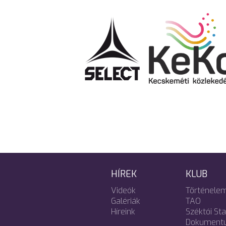
HÍREK
KLUB
Videók
Történele
Galériák
TAO
Híreink
Széktói St
Dokument