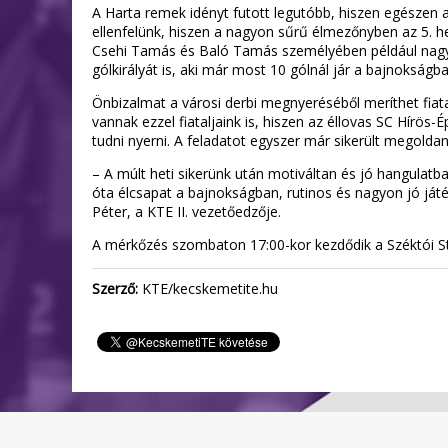
A Harta remek idényt futott legutóbb, hiszen egészen a
ellenfelünk, hiszen a nagyon sűrű élmezőnyben az 5. he
Csehi Tamás és Baló Tamás személyében például nagy cs
gólkirályát is, aki már most 10 gólnál jár a bajnokság
Önbizalmat a városi derbi megnyeréséből meríthet fiata
vannak ezzel fiataljaink is, hiszen az éllovas SC Hírö
tudni nyerni. A feladatot egyszer már sikerült megolda
– A múlt heti sikerünk után motiváltan és jó hangulatb
óta élcsapat a bajnokságban, rutinos és nagyon jó já
Péter, a KTE II. vezetőedzője.
A mérkőzés szombaton 17:00-kor kezdődik a Széktói St
Szerző:
KTE/kecskemetite.hu