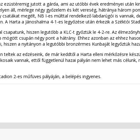
z ezüstéremig jutott a gárda, ami az utóbbi évek eredményei után kim
lyen áll, mérlege négy győzelem és két vereség, hátránya három pont 
atákat megélt, NB I-es múlttal rendelkező labdarúgói is vannak, de 
ban. A Harta a Jánoshalma 4-1-es legyőzése után érkezik a Széktói Sta
l csapatunk, hiszen legutóbb a KLC-t győztük le 4-2-re. Az élmezőnyhö
s-Ép mögött csupán négy pont a hátrány. Ehhez azonban az ehhez hasonló
ni, hiszen a nyitányon a legutóbbi bronzérmes Kunbaját legyőztük haza
an teltek az edzéseink, de már keddtől a Harta elleni mérkőzésre ké
tékosaik vannak, ettől függetlenül hazai pályán nem lehet más célun
adion 2-es műfüves pályáján, a belépés ingyenes.