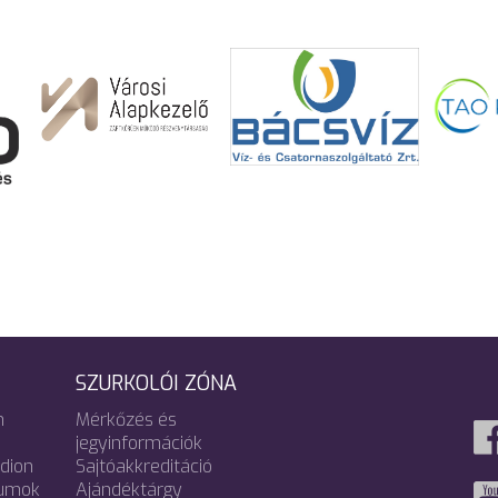
SZURKOLÓI ZÓNA
m
Mérkőzés és
jegyinformációk
adion
Sajtóakkreditáció
umok
Ajándéktárgy