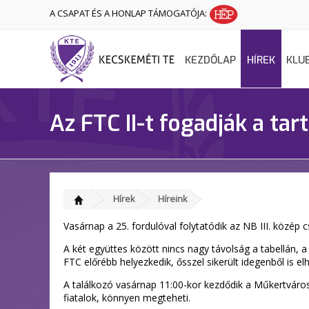
A CSAPAT ÉS A HONLAP TÁMOGATÓJA:
KEZDŐLAP
HÍREK
KLU
Az FTC II-t fogadják a tar
Hírek
Híreink
Vasárnap a 25. fordulóval folytatódik az NB III. közép 
A két együttes között nincs nagy távolság a tabellán, a 
FTC előrébb helyezkedik, ősszel sikerült idegenből is e
A találkozó vasárnap 11:00-kor kezdődik a Műkertváros
fiatalok, könnyen megteheti.