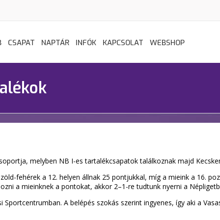
B
CSAPAT
NAPTÁR
INFÓK
KAPCSOLAT
WEBSHOP
talékok
csoportja, melyben NB I-es tartalékcsapatok találkoznak majd Kecskemé
zöld-fehérek a 12. helyen állnak 25 pontjukkal, míg a mieink a 16. poz
lhozni a mieinknek a pontokat, akkor 2–1-re tudtunk nyerni a Népligetb
i Sportcentrumban. A belépés szokás szerint ingyenes, így aki a Vasa