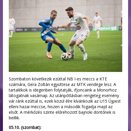
Szombaton következik ezúttal NB I-es meccs a KTE
számára, Gera Zoltán együttese az MTK vendége lesz. A
tartalékok is idegenben folytatják, ifjoncaink a Monorhoz
látogatnak vasárnap. Az utánpótlásban rengeteg esemény
vár ránk ezúttal is, ezek közül élre kívánkozik az U15 Újpest
elleni hazai meccse, hiszen a második fogadja majd az
elsőt. A mérkőzés szinte előrehozott bajnoki döntőnek is
beillik.
05.10. (szombat):