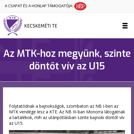
A CSAPAT ÉS A HONLAP TÁMOGATÓJA:
Az MTK-hoz megyünk, szinte
döntőt vív az U15
Folytatódnak a bajnokságok, szombaton az NB I-ben az
MTK vendége lesz a KTE. Az NB III-ban Monorra látogatnak
a tartalékok, míh az utánpótlásban szinte bajnoki döntőt vív
az U15.