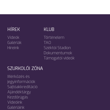
HÍREK
KLUB
Videók
Történelem
Galériák
TAO
Híreink
Széktói Stadion
Dokumentumok
Támogatói videók
SZURKOLÓI ZÓNA
Mérkőzés és
jegyinformációk
Sajtóakkreditáció
Ajándéktárgy
Kezdőrúgás
Videóink
Galériáink