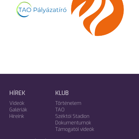
HÍREK
KLUB
Videók
Történelem
Galériák
TAO
Híreink
Széktói Stadion
Dokumentumok
Támogatói videók