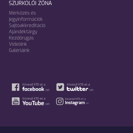
SZURKOLÓI ZÓNA
Mérkőzés és
jegyinformációk
Sajtóakkreditáció
Ajándéktárgy
Kezdőrúgás
Videóink
Galériáink