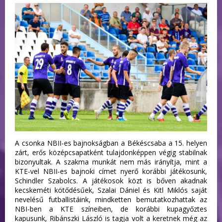
A csonka NBII-es bajnokságban a Békéscsaba a 15. helyen
zárt, erős középcsapatként tulajdonképpen végig stabilnak
bizonyultak. A szakma munkát nem más irányítja, mint a
KTE-vel NBII-es bajnoki címet nyerő korábbi játékosunk,
Schindler Szabolcs. A játékosok közt is bőven akadnak
kecskeméti kötődésűek, Szalai Dániel és Kitl Miklós saját
nevelésű futballistáink, mindketten bemutatkozhattak az
NBI-ben a KTE színeiben, de korábbi kupagyőztes
kapusunk, Ribánszki László is tagja volt a keretnek még az