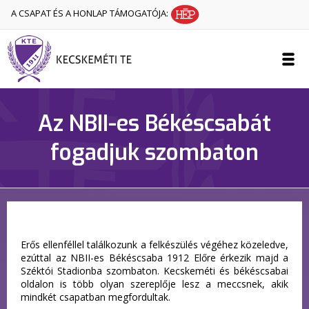
A CSAPAT ÉS A HONLAP TÁMOGATÓJA:
Az NBII-es Békéscsabát
fogadjuk szombaton
Erős ellenféllel találkozunk a felkészülés végéhez közeledve,
ezúttal az NBII-es Békéscsaba 1912 Előre érkezik majd a
Széktói Stadionba szombaton. Kecskeméti és békéscsabai
oldalon is több olyan szereplője lesz a meccsnek, akik
mindkét csapatban megfordultak.