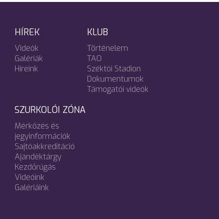
HÍREK
KLUB
Videók
Történelem
Galériák
TAO
Híreink
Széktói Stadion
Dokumentumok
Támogatói videók
SZURKOLÓI ZÓNA
Mérkőzés és
jegyinformációk
Sajtóakkreditáció
Ajándéktárgy
Kezdőrúgás
Videóink
Galériáink