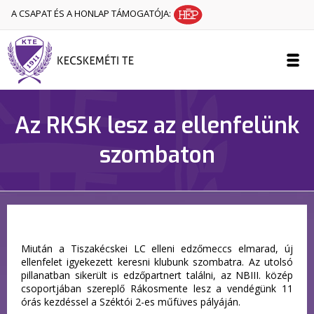
A CSAPAT ÉS A HONLAP TÁMOGATÓJA:
Az RKSK lesz az ellenfelünk
szombaton
Miután a Tiszakécskei LC elleni edzőmeccs elmarad, új
ellenfelet igyekezett keresni klubunk szombatra. Az utolsó
pillanatban sikerült is edzőpartnert találni, az NBIII. közép
csoportjában szereplő Rákosmente lesz a vendégünk 11
órás kezdéssel a Széktói 2-es műfüves pályáján.