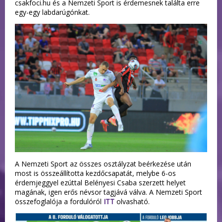
csakfoci.hu és a Nemzeti Sport is érdemesnek találta erre
egy-egy labdarúgónkat.
A Nemzeti Sport az összes osztályzat beérkezése után
most is összeállította kezdőcsapatát, melybe 6-os
érdemjeggyel ezúttal Belényesi Csaba szerzett helyet
magának, igen erős névsor tagjává válva. A Nemzeti Sport
összefoglalója a fordulóról
ITT
olvasható.