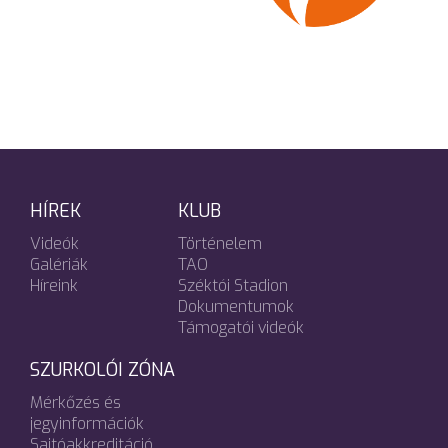
HÍREK
KLUB
Videók
Történelem
Galériák
TAO
Híreink
Széktói Stadion
Dokumentumok
Támogatói videók
SZURKOLÓI ZÓNA
Mérkőzés és
jegyinformációk
Sajtóakkreditáció