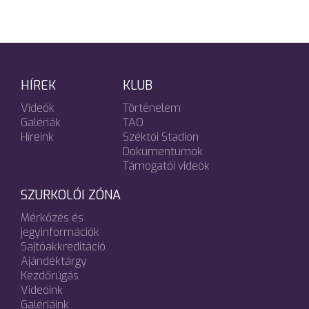
HÍREK
KLUB
Videók
Történelem
Galériák
TAO
Híreink
Széktói Stadion
Dokumentumok
Támogatói videók
SZURKOLÓI ZÓNA
Mérkőzés és
jegyinformációk
Sajtóakkreditáció
Ajándéktárgy
Kezdőrúgás
Videóink
Galériáink