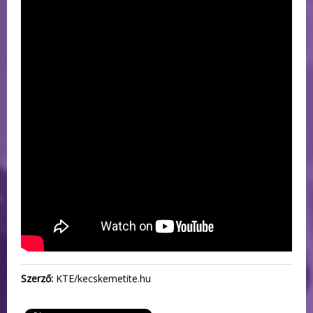
Szerző:
KTE/kecskemetite.hu