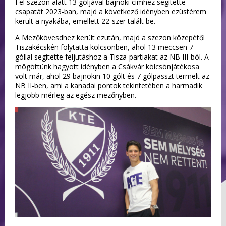
Fél szezon alatt 13 góljával bajnoki címhez segítette
csapatát 2023-ban, majd a következő idényben ezüstérem
került a nyakába, emellett 22-szer talált be.
A Mezőkövesdhez került ezután, majd a szezon közepétől
Tiszakécskén folytatta kölcsönben, ahol 13 meccsen 7
góllal segítette feljutáshoz a Tisza-partiakat az NB III-ból. A
mögöttünk hagyott idényben a Csákvár kölcsönjátékosa
volt már, ahol 29 bajnokin 10 gólt és 7 gólpasszt termelt az
NB II-ben, ami a kanadai pontok tekintetében a harmadik
legjobb mérleg az egész mezőnyben.