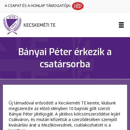
A CSAPAT ÉS A HONLAP TÁMOGATÓJA:
Bányai Péter érkezik a
csatársorba
Új támadóval erősödött a Kecskeméti TE kerete, klubunk
megszerezte az előző idényben 10 bajnoki gólt szerző
Bányai Péter játékjogát. A játékos kölcsönszerződése lejárt
Csákváron, és miután kifizettük a szerződésében szereplő
kivásárlási árat a Mezőkövesdnek, csatlakozhatott is a