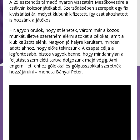
A 25 esztendős támadó nyáron visszatért Mezőkövesdre a
csákvári kölcsönjátékából. Szerződésében szerepelt egy fix
kivásárlási ár, melyet klubunk kifizetett, így csatlakozhatott
is hozzánk a játékos.
– Nagyon örülök, hogy itt lehetek, várom már a közös
munkát, illetve szeretném elérni azokat a célokat, amit a
klub kitűzött elénk. Nagyon jó helyre kerültem, minden
adott ahhoz, hogy előre tekintsünk. A csapat célja a
legfontosabb, biztos vagyok benne, hogy mindannyian a
feljutást szem előtt tartva dolgozunk majd végig. Ami
engem illet, ehhez gólokkal és gólpasszokkal szeretnék
hozzájárulni – mondta Bányai Péter.