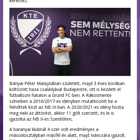
kerethez.
Bányai Péter Malajziában született, majd 3 éves korában
költözött haza családjával Budapestre, ott is kezdett el
futballozni fiatalon a Grund FC-ben. A Rákosmente
színeiben a 2016/2017-es idényben mutatkozott be a
felnőttek közt az NB III-ban. A 2020/2021-es idény hozta
meg neki az áttörést, akkor 11 gólt szerzett, és le is
igazolta az NB II-es Szentlőrinc.
A baranyai klubnál 4-szer volt eredményes a
másodosztályban másfél év alatt, majd Iváncsára igazolt.